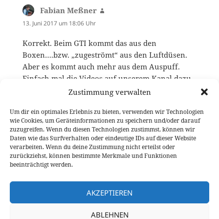
Fabian Meßner
sagt:
13. Juni 2017 um 18:06 Uhr
Korrekt. Beim GTI kommt das aus den
Boxen….bzw. „zugeströmt“ aus den Luftdüsen.
Aber es kommt auch mehr aus dem Auspuff.
Einfach mal die Videos auf unserem Kanal dazu
anschauen :)
Zustimmung verwalten
Um dir ein optimales Erlebnis zu bieten, verwenden wir Technologien
wie Cookies, um Geräteinformationen zu speichern und/oder darauf
Die Kommentare sind geschlossen.
zuzugreifen. Wenn du diesen Technologien zustimmst, können wir
Daten wie das Surfverhalten oder eindeutige IDs auf dieser Website
verarbeiten. Wenn du deine Zustimmung nicht erteilst oder
Beitragsnavigation
zurückziehst, können bestimmte Merkmale und Funktionen
VORHERIGER
beeinträchtigt werden.
Ab 18.700 Euro: Neuer Peugeot 308 ab
Vorheriger
sofort bestellbar
Beitrag:
AKZEPTIEREN
NÄCHSTER
ABLEHNEN