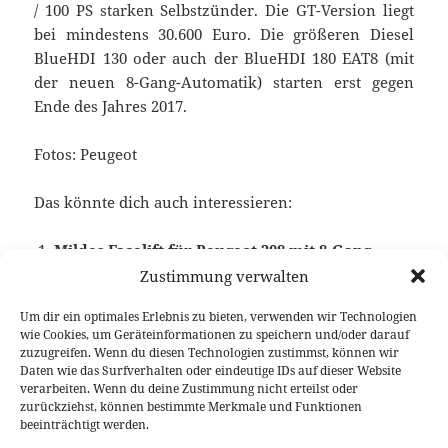
/ 100 PS starken Selbstzünder. Die GT-Version liegt
bei mindestens 30.600 Euro. Die größeren Diesel
BlueHDI 130 oder auch der BlueHDI 180 EAT8 (mit
der neuen 8-Gang-Automatik) starten erst gegen
Ende des Jahres 2017.
Fotos: Peugeot
Das könnte dich auch interessieren:
Mildes Facelift für Peugeot 308 mit 8-Gang-
Automatik
Zustimmung verwalten
Um dir ein optimales Erlebnis zu bieten, verwenden wir Technologien
wie Cookies, um Geräteinformationen zu speichern und/oder darauf
zuzugreifen. Wenn du diesen Technologien zustimmst, können wir
Veröffentlicht
Autor
Kategorien
Schlagwörter
9. Juni 2017
Fabian Meßner
News
Kompaktklasse
,
Daten wie das Surfverhalten oder eindeutige IDs auf dieser Website
am
Peugeot
,
Peugeot Sport
verarbeiten. Wenn du deine Zustimmung nicht erteilst oder
zurückziehst, können bestimmte Merkmale und Funktionen
beeinträchtigt werden.
Beitragsnavigation
VORHERIGER