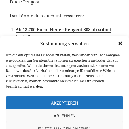
Fotos: Peugeot
Das könnte dich auch interessieren:
Ab 18.700 Euro: Neuer Peugeot 308 ab sofort
bestellbar
Zustimmung verwalten
Um dir ein optimales Erlebnis zu bieten, verwenden wir Technologien
wie Cookies, um Geräteinformationen zu speichern und/oder darauf
Veröffentlicht
Autor
Kategorien
Schlagwörter
5. Mai 2017
Fabian Meßner
News
Kompaktklasse
,
zuzugreifen. Wenn du diesen Technologien zustimmst, können wir
am
Peugeot
Daten wie das Surfverhalten oder eindeutige IDs auf dieser Website
verarbeiten. Wenn du deine Zustimmung nicht erteilst oder
Beitragsnavigation
zurückziehst, können bestimmte Merkmale und Funktionen
VORHERIGER
beeinträchtigt werden.
Ab 30.900 Euro: Neuer Renault Koleos
Vorheriger
bestellbar
Beitrag:
AKZEPTIEREN
NÄCHSTER
ABLEHNEN
Der Vollhybrid-Klassiker: Toyota Prius
Nächster
Test
Beitrag:
EINSTELLUNGEN ANSEHEN