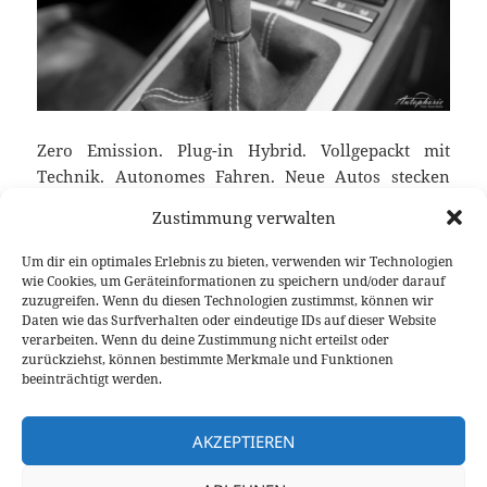
Zero Emission. Plug-in Hybrid. Vollgepackt mit
Technik. Autonomes Fahren. Neue Autos stecken
voller Technik und könnten, zumindest in der
Zustimmung verwalten
Theorie, bald ohne uns unterwegs sein. Doch, wo
sind die letzten puren Automobile, die noch eine
Um dir ein optimales Erlebnis zu bieten, verwenden wir Technologien
kräftige Hand hinter dem Lenkrad verlangen?
wie Cookies, um Geräteinformationen zu speichern und/oder darauf
zuzugreifen. Wenn du diesen Technologien zustimmst, können wir
Autos, die noch Emotionen durch Purismus
Daten wie das Surfverhalten oder eindeutige IDs auf dieser Website
hervorrufen oder auch unsere volle
verarbeiten. Wenn du deine Zustimmung nicht erteilst oder
Aufmerksamkeit fordern – eine kleine Liste der
zurückziehst, können bestimmte Merkmale und Funktionen
beeinträchtigt werden.
letzten Automobile für alle, die das Fahren lieben.
Die letzten Puristen der Autowelt
weiterlesen
AKZEPTIEREN