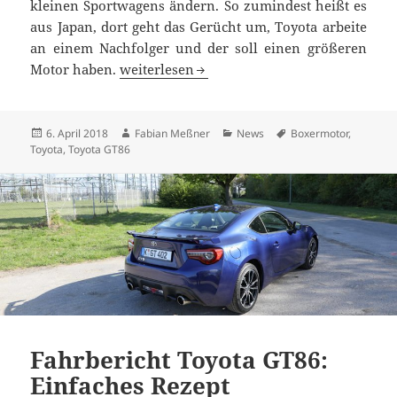
kleinen Sportwagens ändern. So zumindest heißt es
aus Japan, dort geht das Gerücht um, Toyota arbeite
an einem Nachfolger und der soll einen größeren
Neuauflage des Toyota GT86 mit 2,4-Liter M
Motor haben.
weiterlesen
Veröffentlicht
Autor
Kategorien
Schlagwörter
6. April 2018
Fabian Meßner
News
Boxermotor
,
am
Toyota
,
Toyota GT86
Fahrbericht Toyota GT86:
Einfaches Rezept