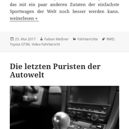
das mit ein paar anderen Zutaten der einfachste
Sportwagen der Welt noch besser werden kann.
Fahrbericht Toyota GT86: Einfaches Rezept nachgewürzt
weiterlesen
Veröffentlicht
Autor
Kategorien
Schlagwörter
25. Mai 2017
Fabian Meßner
Fahrberichte
RWD
,
am
Toyota GT86
,
Video Fahrbericht
Die letzten Puristen der
Autowelt