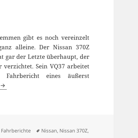
emmen gibt es noch vereinzelt
ganz alleine. Der Nissan 370Z
ht gar der Letzte überhaupt, der
 verzichtet. Sein VQ37 arbeitet
Fahrbericht eines äußerst
Nissan 370Z Nismo Fahrbericht
Kategorien
Schlagwörter
Fahrberichte
Nissan
,
Nissan 370Z
,