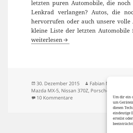
letzten puren Automobile, die noch
Lenkrad verlangen? Autos, die n
hervorrufen oder auch unsere volle
kleine Liste der letzten Automobile 
Die letzten Puristen der Autowelt
weiterlesen
Veröffentlicht
Autor
30. Dezember 2015
Fabian Meßner
am
Mazda MX-5
,
Nissan 370Z
,
Porsche Cayman 
zu Die letzten Puristen de
10 Kommentare
Um dir ein 
um Gerätei
diesen Tech
eindeutige 
erteilst od
beeinträcht