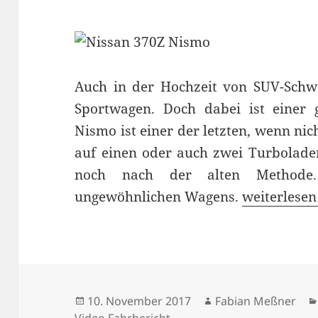
Auch in der Hochzeit von SUV-Schw
Sportwagen. Doch dabei ist einer 
Nismo ist einer der letzten, wenn nic
auf einen oder auch zwei Turbolader
noch nach der alten Methode. 
Natur Pur: 
ungewöhnlichen Wagens.
weiterlesen
Veröffentlicht
Autor
10. November 2017
Fabian Meßner
am
Video Fahrbericht