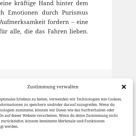
 eine kräftige Hand hinter dem
och Emotionen durch Purismus
 Aufmerksamkeit fordern – eine
für alle, die das Fahren lieben.
Kategorien
Schlagwörter
Meinung
Ford Mustang GT
,
Zustimmung verwalten
GT4
,
Subaru
,
Toyota GT86
r Autowelt
optimales Erlebnis zu bieten, verwenden wir Technologien wie Cookies,
nformationen zu speichern und/oder darauf zuzugreifen. Wenn du
nologien zustimmst, können wir Daten wie das Surfverhalten oder
IDs auf dieser Website verarbeiten. Wenn du deine Zustimmung nicht
er zurückziehst, können bestimmte Merkmale und Funktionen
igt werden.