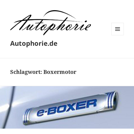
MENÜ
Autophorie.de
UND
WIDGETS
Schlagwort:
Boxermotor