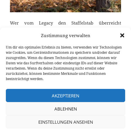
Wer vom Legacy den Staffelstab überreicht
bekommt, hat es nicht einfach. Der in den USA
Zustimmung verwalten
erfolgreiche Subaru Legacy wird in Europa nicht
mehr angeboten. Seit September übernimmt der
Um dir ein optimales Erlebnis zu bieten, verwenden wir Technologien
neue Subaru Levorg die Stellung und überzeugt mit
wie Cookies, um Geräteinformationen zu speichern und/oder darauf
neuem Design, typischen Subaru Statuten und
zuzugreifen. Wenn du diesen Technologien zustimmst, können wir
Daten wie das Surfverhalten oder eindeutige IDs auf dieser Website
einem leichten Hang zum WRX. Unter der Haube
verarbeiten. Wenn du deine Zustimmung nicht erteilst oder
werkelt ein neuer Vierzylinder Boxermotor mit 1,6-
zurückziehst, können bestimmte Merkmale und Funktionen
Liter Hubraum, der seine Kraft natürlich über
beeinträchtigt werden.
permanenten Allradantrieb weitergibt.
Fahrbericht Subaru Levorg 1.6i Sport
weiterlesen
AKZEPTIEREN
ABLEHNEN
Veröffentlicht
Autor
Kategorien
Schlagw
7. Dezember 2015
Fabian Meßner
Fahrberichte
am
Boxermotor
,
Getriebe
,
Subaru
EINSTELLUNGEN ANSEHEN