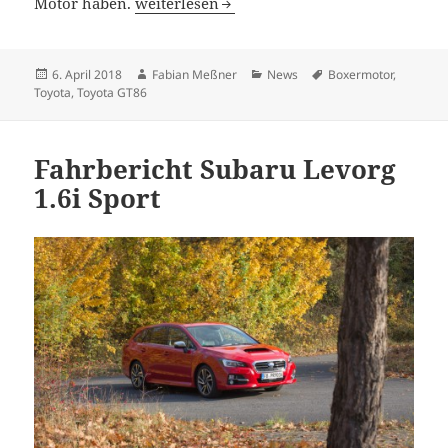
Neuauflage des Toyota GT86 mit 2,4-Liter M
Motor haben.
weiterlesen
Veröffentlicht
Autor
Kategorien
Schlagwörter
6. April 2018
Fabian Meßner
News
Boxermotor
,
am
Toyota
,
Toyota GT86
Fahrbericht Subaru Levorg
1.6i Sport