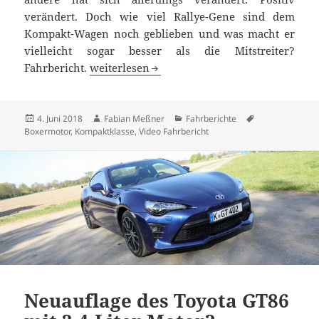
verändert. Doch wie viel Rallye-Gene sind dem
Kompakt-Wagen noch geblieben und was macht er
vielleicht sogar besser als die Mitstreiter?
2018 Subaru Impreza 2.0i Sport Fahrbericht
Fahrbericht.
weiterlesen
Veröffentlicht
Autor
Kategorien
Schlagwörter
4. Juni 2018
Fabian Meßner
Fahrberichte
am
Boxermotor
,
Kompaktklasse
,
Video Fahrbericht
Neuauflage des Toyota GT86