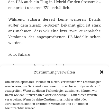
den USA auch ein Plug-in Hybrid für den Crosstrek –
entspricht unserem XV – erhältlich.
Während Subaru derzeit keine weiteren Details
außer dem Zusatz „e-Boxer“ bekannt gibt, ist stark
anzunehmen, dass wir eine bzw. zwei europäische
Versionen der angesprochenen US-Modelle sehen
werden.
Foto: Subaru
Keine verwandten Posts gefunden.
Zustimmung verwalten
Um dir ein optimales Erlebnis zu bieten, verwenden wir Technologien
wie Cookies, um Geräteinformationen zu speichern und/oder darauf
Veröffentlicht
Autor
Kategorien
Schlagwörter
12. Februar 2019
Fabian Meßner
News
zuzugreifen. Wenn du diesen Technologien zustimmst, können wir
am
Boxermotor
,
Hybrid
Daten wie das Surfverhalten oder eindeutige IDs auf dieser Website
verarbeiten. Wenn du deine Zustimmung nicht erteilst oder
Beitragsnavigation
zurückziehst, können bestimmte Merkmale und Funktionen
VORHERIGER
beeinträchtigt werden.