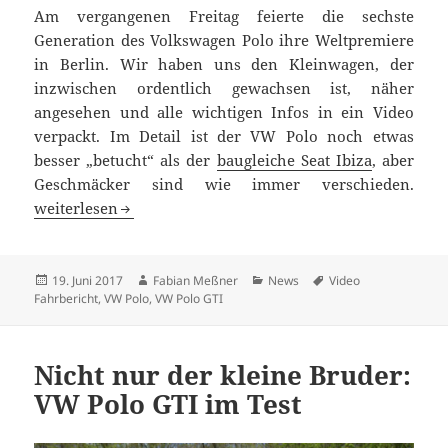
Am vergangenen Freitag feierte die sechste
Generation des Volkswagen Polo ihre Weltpremiere
in Berlin. Wir haben uns den Kleinwagen, der
inzwischen ordentlich gewachsen ist, näher
angesehen und alle wichtigen Infos in ein Video
verpackt. Im Detail ist der VW Polo noch etwas
besser „betucht“ als der
baugleiche Seat Ibiza
, aber
Geschmäcker sind wie immer verschieden.
Sitzprobe im neuen VW Polo – die sechste Generation
weiterlesen
Veröffentlicht
Autor
Kategorien
Schlagwörter
19. Juni 2017
Fabian Meßner
News
Video
am
Fahrbericht
,
VW Polo
,
VW Polo GTI
Nicht nur der kleine Bruder:
VW Polo GTI im Test