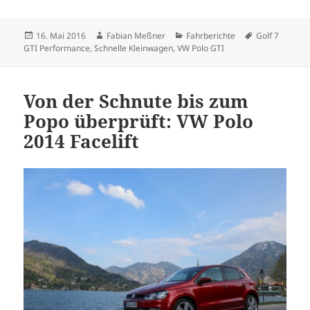
Veröffentlicht
Autor
Kategorien
Schlagwörter
16. Mai 2016
Fabian Meßner
Fahrberichte
Golf 7
am
GTI Performance
,
Schnelle Kleinwagen
,
VW Polo GTI
Von der Schnute bis zum
Popo überprüft: VW Polo
2014 Facelift