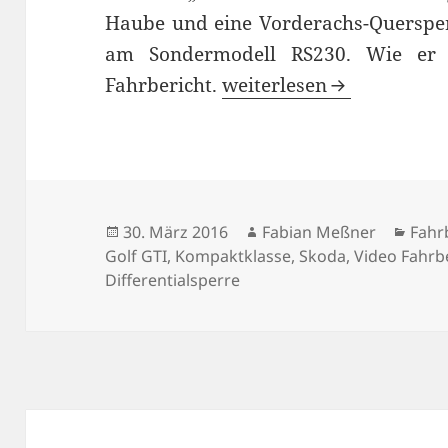
Haube und eine Vorderachs-Quersper
am Sondermodell RS230. Wie er 
Test Skoda Octavia RS23
Fahrbericht.
weiterlesen
Veröffentlicht
Autor
Kate
30. März 2016
Fabian Meßner
Fahr
am
Golf GTI
,
Kompaktklasse
,
Skoda
,
Video Fahrb
Differentialsperre