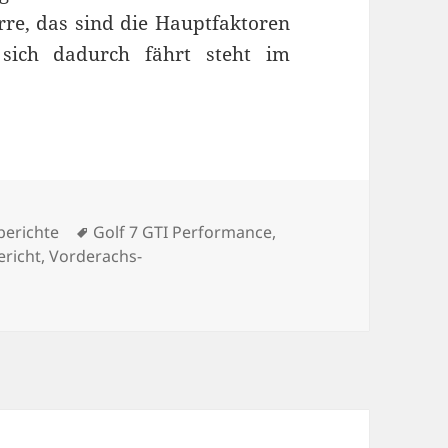
re, das sind die Hauptfaktoren
sich dadurch fährt steht im
0: Sondermodell ohne Begehrlichkeit
gorien
Schlagwörter
berichte
Golf 7 GTI Performance
,
ericht
,
Vorderachs-