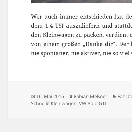
Wer auch immer entschieden hat de
dem 1.4 TSI auszuliefern und stattd
den Kleinwagen zu packen, verdient e
von einem großen „Danke dir“. Der 
nie spontaner, nie aktiver, nie so viel
Veröffentlicht
Autor
Kateg
16. Mai 2016
Fabian Meßner
Fahrbe
am
Schnelle Kleinwagen
,
VW Polo GTI