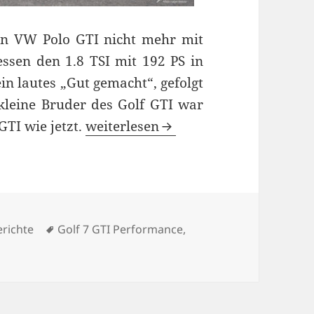
n VW Polo GTI nicht mehr mit
essen den 1.8 TSI mit 192 PS in
in lautes „Gut gemacht“, gefolgt
kleine Bruder des Golf GTI war
Nicht nur der kleine Bruder: VW Po
 GTI wie jetzt.
weiterlesen
orien
Schlagwörter
richte
Golf 7 GTI Performance
,