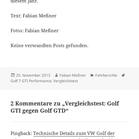
diesem Jahr.
Text: Fabian Meßner
Fotos: Fabian Meßner
Keine verwandten Posts gefunden.
Veröffentlicht
Autor
Kategorien
Schlag
25. November 2013
Fabian Meßner
Fahrberichte
am
Golf 7 GTI Performance
,
Vergleichstest
2 Kommentare zu „Vergleichstest: Golf
GTI gegen Golf GTD“
Pingback:
Technische Details zum VW Golf der