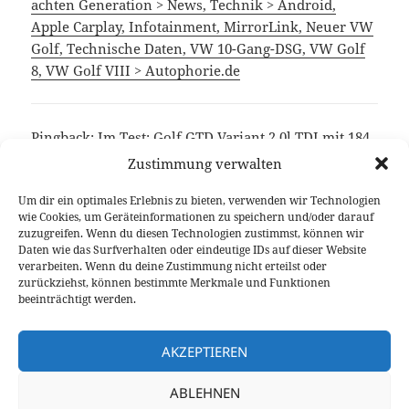
achten Generation > News, Technik > Android,
Apple Carplay, Infotainment, MirrorLink, Neuer VW
Golf, Technische Daten, VW 10-Gang-DSG, VW Golf
8, VW Golf VIII > Autophorie.de
Pingback:
Im Test: Golf GTD Variant 2,0l TDI mit 184
PS - 1300ccm.de
Zustimmung verwalten
Um dir ein optimales Erlebnis zu bieten, verwenden wir Technologien
wie Cookies, um Geräteinformationen zu speichern und/oder darauf
Die Kommentare sind geschlossen.
zuzugreifen. Wenn du diesen Technologien zustimmst, können wir
Daten wie das Surfverhalten oder eindeutige IDs auf dieser Website
verarbeiten. Wenn du deine Zustimmung nicht erteilst oder
Beitragsnavigation
zurückziehst, können bestimmte Merkmale und Funktionen
VORHERIGER
beeinträchtigt werden.
Zügig aber nicht sportlich: VW Golf GTD
Vorheriger
Fahrbericht
Beitrag:
AKZEPTIEREN
NÄCHSTER
ABLEHNEN
2015 Chevrolet Corvette C7: Details zur
Nächster