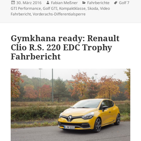
Veröffentlicht
Autor
Kategorien
Schlagwörte
30. März 2016
Fabian Meßner
Fahrberichte
Golf 7
am
GTI Performance
,
Golf GTI
,
Kompaktklasse
,
Skoda
,
Video
Fahrbericht
,
Vorderachs-Differentialsperre
Gymkhana ready: Renault
Clio R.S. 220 EDC Trophy
Fahrbericht