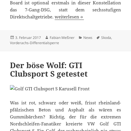
Board ist optional erstmals in dieser Konstellation
das 7-Gang-DSG, statt dem sechsstufigen
Skoda Octavia RS 245 – mehr Leist
Direktschaltgetriebe.
weiterlesen
Veröffentlicht
Autor
Kategorien
Schlagwörter
3. Februar 2017
Fabian Meßner
News
Skoda
,
am
Vorderachs-Differentialsperre
Der böse Wolf: GTI
Clubsport S getestet
Was ist rot, schwarz oder weiß, frisst rheinland-
pfälzischen Beton und Asphalt als wären es
Gummibärchen? Richtig, der für die extremen
Nordschleifen-Fanatiker kreierte VW Golf GTI
Clubsport S. Ein Golf, der wahrscheinlich nie etwas