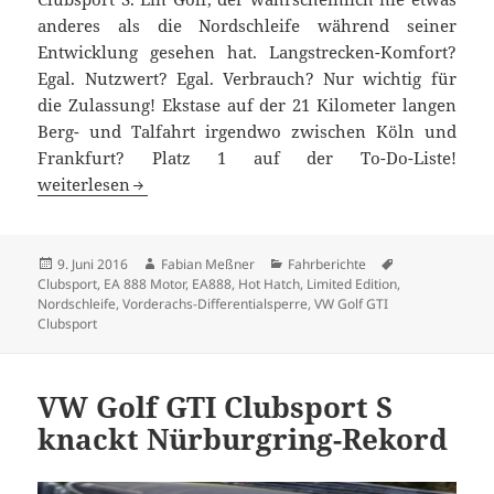
anderes als die Nordschleife während seiner
Entwicklung gesehen hat. Langstrecken-Komfort?
Egal. Nutzwert? Egal. Verbrauch? Nur wichtig für
die Zulassung! Ekstase auf der 21 Kilometer langen
Berg- und Talfahrt irgendwo zwischen Köln und
Frankfurt? Platz 1 auf der To-Do-Liste!
Der böse Wolf: GTI Clubsport S getestet
weiterlesen
Veröffentlicht
Autor
Kategorien
Schlagwörter
9. Juni 2016
Fabian Meßner
Fahrberichte
am
Clubsport
,
EA 888 Motor
,
EA888
,
Hot Hatch
,
Limited Edition
,
Nordschleife
,
Vorderachs-Differentialsperre
,
VW Golf GTI
Clubsport
VW Golf GTI Clubsport S
knackt Nürburgring-Rekord