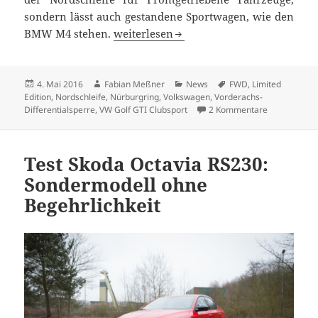
sondern lässt auch gestandene Sportwagen, wie den
VW Golf GTI Clubsport S knackt Nürbur
BMW M4 stehen.
weiterlesen
Veröffentlicht
Autor
Kategorien
Schlagwörter
4. Mai 2016
Fabian Meßner
News
FWD
,
Limited
am
Edition
,
Nordschleife
,
Nürburgring
,
Volkswagen
,
Vorderachs-
zu VW Golf G
Differentialsperre
,
VW Golf GTI Clubsport
2 Kommentare
Test Skoda Octavia RS230:
Sondermodell ohne
Begehrlichkeit