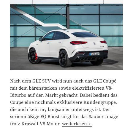
Nach dem GLE SUV wird nun auch das GLE Coupé
mit dem bärenstarken sowie elektrifizierten V8-
Biturbo auf den Markt gebracht. Dabei bedient das
Coupé eine nochmals exklusivere Kundengruppe,
die auch kein my langsamer unterwegs ist. Der
serienmäßige EQ Boost sorgt für das Sauber-Image
Das neue Mercedes-AMG GLE 63 C
trotz Krawall-V8-Motor.
weiterlesen