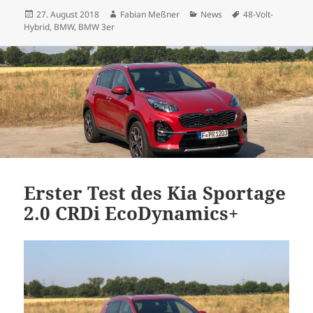
Veröffentlicht
Autor
Kategorien
Schlagwörter
27. August 2018
Fabian Meßner
News
48-Volt-
am
Hybrid
,
BMW
,
BMW 3er
Erster Test des Kia Sportage
2.0 CRDi EcoDynamics+