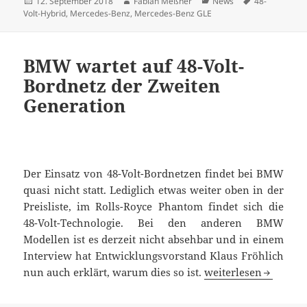
Veröffentlicht
Autor
Kategorien
Schlagwörter
12. September 2018
Fabian Meßner
News
48-
am
Volt-Hybrid
,
Mercedes-Benz
,
Mercedes-Benz GLE
BMW wartet auf 48-Volt-
Bordnetz der Zweiten
Generation
Der Einsatz von 48-Volt-Bordnetzen findet bei BMW
quasi nicht statt. Lediglich etwas weiter oben in der
Preisliste, im Rolls-Royce Phantom findet sich die
48-Volt-Technologie. Bei den anderen BMW
Modellen ist es derzeit nicht absehbar und in einem
Interview hat Entwicklungsvorstand Klaus Fröhlich
BMW wartet auf 48-V
nun auch erklärt, warum dies so ist.
weiterlesen