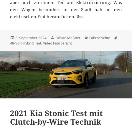
aber auch zu einem Teil auf Elektrifizierung. Was
den Wagen besonders in der Stadt nah an den
elektrischen Fiat heranrücken lässt.
Veröffentlicht
Autor
Kategorien
Schlagw
5. September 2024
Fabian Meßner
Fahrberichte
am
48-Volt-Hybrid
,
Fiat
,
Video Fahrbericht
2021 Kia Stonic Test mit
Clutch-by-Wire Technik