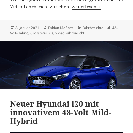
2021 Kia Stonic Test mit Clu
Video-Fahrbericht zu sehen.
weiterlesen
Veröffentlicht
Autor
Kategorien
Schlagwörte
8. Januar 2021
Fabian Meßner
Fahrberichte
48-
am
Volt-Hybrid
,
Crossover
,
Kia
,
Video Fahrbericht
Neuer Hyundai i20 mit
innovativem 48-Volt Mild-
Hybrid