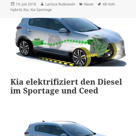
Veröffentlicht
Autor
Kategorien
Schlagwörter
19. Juli 2018
Larissa Rutkowski
News
48-Volt-
am
Hybrid
,
Kia
,
Kia Sportage
Kia elektrifiziert den Diesel
im Sportage und Ceed