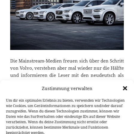
Die Mainstream-Medien freuen sich über den Schritt
von Volvo, verstehen aber mal wieder nur die Hälfte
und informieren die Leser mit den neudeutsch als
„Fake-News“ bekannten „Alternativen Fakten“.
Zustimmung verwalten
Volvo wird nicht 2019 keine Diesel- oder
Benzinantriebe mehr bauen, auch wenn die meisten
Um dir ein optimales Erlebnis zu bieten, verwenden wir Technologien
Radio- und Nachrichtensender in den vergangenen
wie Cookies, um Geräteinformationen zu speichern und/oder darauf
Tagen so informiert haben. Ferner werden
zuzugreifen. Wenn du diesen Technologien zustimmst, können wir
Daten wie das Surfverhalten oder eindeutige IDs auf dieser Website
Neuvorstellungen nur noch als Mild- oder Plug-in
verarbeiten. Wenn du deine Zustimmung nicht erteilst oder
Hybrid ab 2019 dargestellt. Oder einfach gesagt: wer
zurückziehst, können bestimmte Merkmale und Funktionen
Volvo’s Elektrifizierungspl
lesen kann ist klar im Vorteil.
weiterlesen
beeinträchtigt werden.