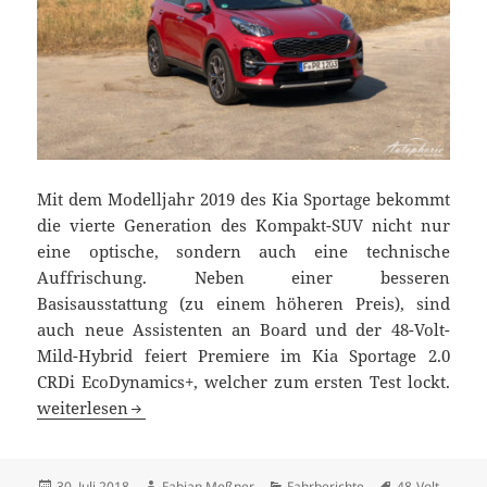
Mit dem Modelljahr 2019 des Kia Sportage bekommt
die vierte Generation des Kompakt-SUV nicht nur
eine optische, sondern auch eine technische
Auffrischung. Neben einer besseren
Basisausstattung (zu einem höheren Preis), sind
auch neue Assistenten an Board und der 48-Volt-
Mild-Hybrid feiert Premiere im Kia Sportage 2.0
CRDi EcoDynamics+, welcher zum ersten Test lockt.
Erster Test des Kia Sportage 2.0 CRDi EcoDynamics+
weiterlesen
Veröffentlicht
Autor
Kategorien
Schlagwörter
30. Juli 2018
Fabian Meßner
Fahrberichte
48-Volt-