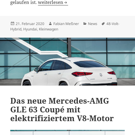
Neuer Hyundai i20 mit innovativem 48-Volt 
gelaufen ist.
weiterlesen
Veröffentlicht
Autor
Kategorien
Schlagwörter
21. Februar 2020
Fabian Meßner
News
48-Volt-
am
Hybrid
,
Hyundai
,
Kleinwagen
Das neue Mercedes-AMG
GLE 63 Coupé mit
elektrifiziertem V8-Motor