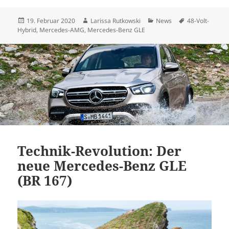
Veröffentlicht
Autor
Kategorien
Schlagwörter
19. Februar 2020
Larissa Rutkowski
News
48-Volt-
am
Hybrid
,
Mercedes-AMG
,
Mercedes-Benz GLE
Technik-Revolution: Der
neue Mercedes-Benz GLE
(BR 167)