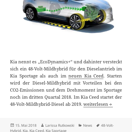
Kia nennt es „EcoDynamics+“ und dahinter versteckt
sich ein 48-Volt-Mildhybrid für den Dieselantrieb im
Kia Sportage als auch im
neuen Kia Ceed
. Starten
wird der Diesel-Mildhybrid mit Vorteilen bei den
CO2-Emissionen und dem Drehmoment im Sportage
noch im dritten Quartal 2018. Im Kia Ceed startet der
Kia elektrifiziert den 
48-Volt-Mildhybrid-Diesel ab 2019.
weiterlesen
Veröffentlicht
Autor
Kategorien
Schlagwörter
15. Mai 2018
Larissa Rutkowski
News
48-Volt-
am
Hybrid
,
Kia
,
Kia Ceed
,
Kia Sportage