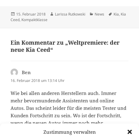
Veröffentlicht
Autor
Kategorien
Schlagwörter
15. Februar 2018
Larissa Rutkowski
News
Kia
,
Kia
am
Ceed
,
Kompaktklasse
Ein Kommentar zu „Weltpremiere: der
neue Kia Ceed“
Ben
sagt:
16. Februar 2018 um 13:14 Uhr
Wie bei allen anderen Herstellern auch. Immer
mehr bevormundende Assistenten und online
Autos. Das scheint leider für die meisten Tester und
Kunden Fortschritt zu sein. Wo ist der Fortschritt,
wenn die neuen Autos immer noch mehr
verbrauchen als mein 20 Jahre alter,
Zustimmung verwalten
resourcenschonender TDI 5 Gang, ?!*facepalm*