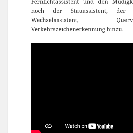
Fernlichtassistent und den Müdig
noch der Stauassistent, der P
Wechselassistent, Que
Verkehrszeichenerkennung hinzu.