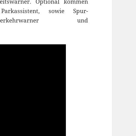
keitswarner. Optional kommen
arkassistent, sowie Spur-
rverkehrwarner und