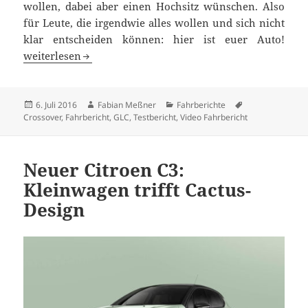
wollen, dabei aber einen Hochsitz wünschen. Also
für Leute, die irgendwie alles wollen und sich nicht
klar entscheiden können: hier ist euer Auto!
Lückenfüller oder Statement? Neues GLC Coupé im Test
weiterlesen
Veröffentlicht
Autor
Kategorien
Schlagwörter
6. Juli 2016
Fabian Meßner
Fahrberichte
am
Crossover
,
Fahrbericht
,
GLC
,
Testbericht
,
Video Fahrbericht
Neuer Citroen C3:
Kleinwagen trifft Cactus-
Design