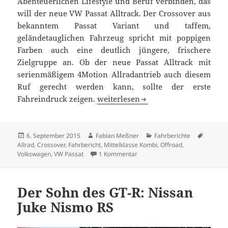
Abenteuerlichen Lifestyle und Beruf verbinden, das
will der neue VW Passat Alltrack. Der Crossover aus
bekanntem Passat Variant und taffem,
geländetauglichen Fahrzeug spricht mit poppigen
Farben auch eine deutlich jüngere, frischere
Zielgruppe an. Ob der neue Passat Alltrack mit
serienmäßigem 4Motion Allradantrieb auch diesem
Ruf gerecht werden kann, sollte der erste
Der Abenteurer: VW Passat Alltrack
Fahreindruck zeigen.
weiterlesen
Veröffentlicht
Autor
Kategorien
Schlagw
6. September 2015
Fabian Meßner
Fahrberichte
am
Allrad
,
Crossover
,
Fahrbericht
,
Mittelklasse Kombi
,
Offroad
,
zu Der Abenteurer: VW Passat Al
Volkswagen
,
VW Passat
1 Kommentar
Der Sohn des GT-R: Nissan
Juke Nismo RS