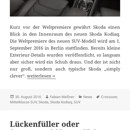
Kurz vor der Weltpremiere gewährt Skoda einen
Blick in den Innenraum des neuen Skoda Kodiaq.
Die Weltpremiere des neuen SUV-Modell wird am 1.
September 2016 in Berlin stattfinden. Bereits kleine
Exterieur-Details wurden veröffentlicht, so langsam
aber sicher wird ein Schuh draus. Und der ist nicht
nur groß, sondern auch typische Skoda „simply
Erster Blick in den Innenraum des Skoda Kodiaq
clever“.
weiterlesen
Veröffentlicht
Autor
Kategorien
Schlagwörter
30. August 2016
Fabian Meßner
News
Crossover
,
am
Mittelklasse-SUV
,
Skoda
,
Skoda Kodiaq
,
SUV
Lückenfüller oder