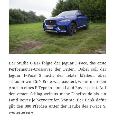
Der Studie C-X17 folgte der Jaguar F-Pace, das erste
Performance-Crossover der Briten. Dabei soll der
Jaguar F-Pace S nicht der letzte bleiben, aber
schauen wir für’s Erste was passiert, wenn man den
Antrieb eines F-Type in einen
Land Rover
packt. Auf
den ersten Schlag weitaus mehr Fahrfreude als ein
Land Rover je hervorrufen könnte. Der Dank dafür
gilt den 380 Pferden unter der Haube des F-Pace S.
Mit dem Herz einer Raubkatze: Jaguar F-Pace S Test
weiterlesen