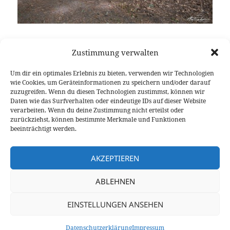
Wer ist der Boss im Reich der SUVs unter 4,5 Meter?
Zustimmung verwalten
Der „I’m a Renegade“-Jeep oder auch „der schönste
Fiat“ wie es mir zugerufen wurde. Der Jeep
Um dir ein optimales Erlebnis zu bieten, verwenden wir Technologien
Renegade teilt sich die Plattform mit dem Fiat 500X –
wie Cookies, um Geräteinformationen zu speichern und/oder darauf
in diesem Fall auch den Motor – und doch ist er
zuzugreifen. Wenn du diesen Technologien zustimmst, können wir
Daten wie das Surfverhalten oder eindeutige IDs auf dieser Website
mehr taffer Bad Boy als der Fiat 500 je durch das
verarbeiten. Wenn du deine Zustimmung nicht erteilst oder
schlucken blauer Pillen kompensieren könnte.
zurückziehst, können bestimmte Merkmale und Funktionen
Fahrbericht: Jeep Renegade Limited 1.4 MultiAir
weiterlesen
beeinträchtigt werden.
AKZEPTIEREN
Veröffentlicht
Autor
Kategorien
Schlagwörter
1. Juni 2015
Fabian Meßner
Fahrberichte
am
Crossover
,
Fahrbericht
,
SUV
ABLEHNEN
Seitennummerierung
SEITE
4
EINSTELLUNGEN ANSEHEN
der
Beiträge
Vorherige
Nächst
Datenschutzerklärung
Stolz präsentiert von WordPress
Datenschutzerklärung
Impressum