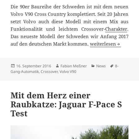
Die 90er Baureihe der Schweden ist mit dem neuen
Volvo V90 Cross Country komplettiert. Seit 20 Jahren
setzt Volvo auch diese Modell mit einem Mix aus
Funktionalität und leichtem Crossover-
Charakter
.
Das neueste Modell der Schweden wir Anfang 2017
Fortführung einer Tra
auf den deutschen Markt kommen.
weiterlesen
Veröffentlicht
Autor
Kategorien
Schlagwörter
16. September 2016
Fabian Meßner
News
8-
am
Gang-Automatik
,
Crossover
,
Volvo V90
Mit dem Herz einer
Raubkatze: Jaguar F-Pace S
Test