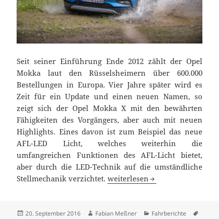
Seit seiner Einführung Ende 2012 zählt der Opel
Mokka laut den Rüsselsheimern über 600.000
Bestellungen in Europa. Vier Jahre später wird es
Zeit für ein Update und einen neuen Namen, so
zeigt sich der Opel Mokka X mit den bewährten
Fähigkeiten des Vorgängers, aber auch mit neuen
Highlights. Eines davon ist zum Beispiel das neue
AFL-LED Licht, welches weiterhin die
umfangreichen Funktionen des AFL-Licht bietet,
aber durch die LED-Technik auf die umständliche
Fast alles beim Alten: Opel Mok
Stellmechanik verzichtet.
weiterlesen
Veröffentlicht
Autor
Kategorien
Schlag
20. September 2016
Fabian Meßner
Fahrberichte