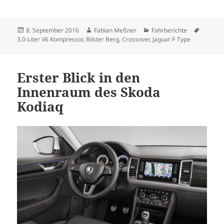
Veröffentlicht
Autor
Kategorien
Schlagw
8. September 2016
Fabian Meßner
Fahrberichte
am
3.0-Liter V6 Kompressor
,
Bilster Berg
,
Crossover
,
Jaguar F-Type
Erster Blick in den
Innenraum des Skoda
Kodiaq