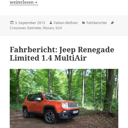
Der Sohn des GT-R: Nissan Juke Nismo RS
weiterlesen
Veröffentlicht
Autor
Kategorien
Schlagw
3. September 2015
Fabian Meßner
Fahrberichte
am
Crossover
,
Getriebe
,
Nissan
,
SUV
Fahrbericht: Jeep Renegade
Limited 1.4 MultiAir