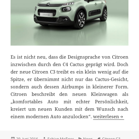
Es ist nicht neu, dass die Designsprache von Citroen
inzwischen durch den C4 Cactus geprägt wird. Doch
der neue Citroen C3 treibt es ein klein wenig auf die
Spitze, er übernimmt nicht nur das Cactus-Gesicht,
sondern auch dessen Airbumps in kleinerer Form.
Citroen beschreibt den neuen Kleinwagen als
„komfortables Auto mit echter Persönlichkeit,
kreiert um neuen Kunden mit dem Wunsch nach
Neuer Citroen C3: Kl
einem modernen Auto anzulocken“.
weiterlesen
Veröffentlicht
Autor
Kategorien
Schlagwörter
29. Juni 2016
Fabian Meßner
News
Citroen C3
,