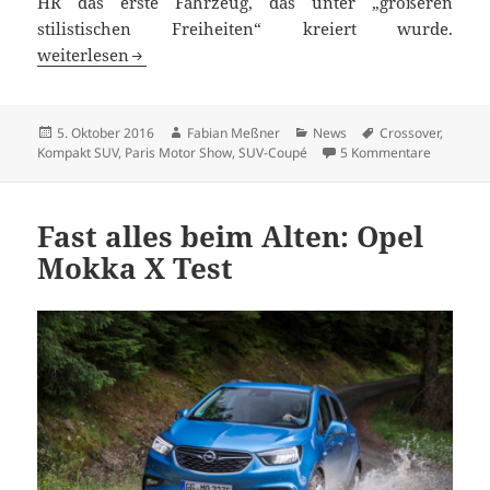
HR das erste Fahrzeug, das unter „größeren
stilistischen Freiheiten“ kreiert wurde.
Toyota C-HR: die Neuerfindung des Crossover?
weiterlesen
Veröffentlicht
Autor
Kategorien
Schlagwörter
5. Oktober 2016
Fabian Meßner
News
Crossover
,
am
zu Toyota
Kompakt SUV
,
Paris Motor Show
,
SUV-Coupé
5 Kommentare
Fast alles beim Alten: Opel
Mokka X Test