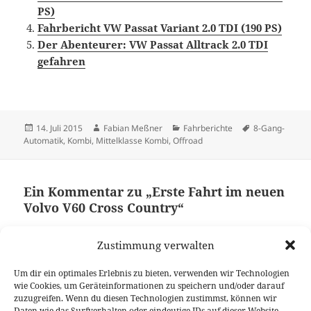
PS)
Fahrbericht VW Passat Variant 2.0 TDI (190 PS)
Der Abenteurer: VW Passat Alltrack 2.0 TDI
gefahren
Veröffentlicht
Autor
Kategorien
Schlagwörter
14. Juli 2015
Fabian Meßner
Fahrberichte
8-Gang-
am
Automatik
,
Kombi
,
Mittelklasse Kombi
,
Offroad
Ein Kommentar zu „Erste Fahrt im neuen
Volvo V60 Cross Country“
Zustimmung verwalten
Pingback: Am 14. Juli 2015 gefunden … | wABss
Um dir ein optimales Erlebnis zu bieten, verwenden wir Technologien
wie Cookies, um Geräteinformationen zu speichern und/oder darauf
zuzugreifen. Wenn du diesen Technologien zustimmst, können wir
Die Kommentare sind geschlossen.
Daten wie das Surfverhalten oder eindeutige IDs auf dieser Website