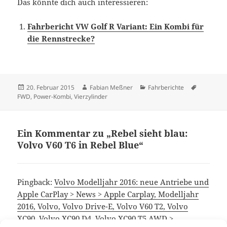
Das könnte dich auch interessieren:
Fahrbericht VW Golf R Variant: Ein Kombi für
die Rennstrecke?
Veröffentlicht
Autor
Kategorien
Schlagwör
20. Februar 2015
Fabian Meßner
Fahrberichte
am
FWD
,
Power-Kombi
,
Vierzylinder
Ein Kommentar zu „Rebel sieht blau:
Volvo V60 T6 in Rebel Blue“
Pingback:
Volvo Modelljahr 2016: neue Antriebe und
Apple CarPlay > News > Apple Carplay, Modelljahr
2016, Volvo, Volvo Drive-E, Volvo V60 T2, Volvo
XC90, Volvo XC90 D4, Volvo XC90 T5 AWD >