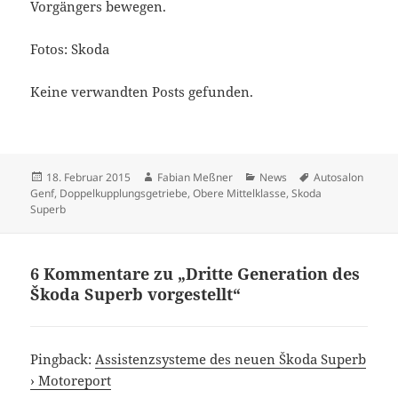
Vorgängers bewegen.
Fotos: Skoda
Keine verwandten Posts gefunden.
Veröffentlicht
Autor
Kategorien
Schlagwörter
18. Februar 2015
Fabian Meßner
News
Autosalon
am
Genf
,
Doppelkupplungsgetriebe
,
Obere Mittelklasse
,
Skoda
Superb
6 Kommentare zu „Dritte Generation des
Škoda Superb vorgestellt“
Pingback:
Assistenzsysteme des neuen Škoda Superb
› Motoreport