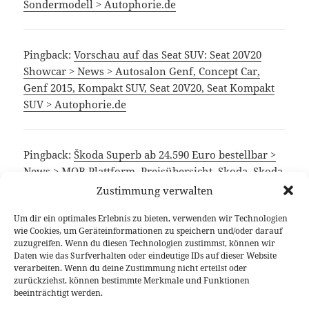
Sondermodell > Autophorie.de
Pingback:
Vorschau auf das Seat SUV: Seat 20V20
Showcar > News > Autosalon Genf, Concept Car,
Genf 2015, Kompakt SUV, Seat 20V20, Seat Kompakt
SUV > Autophorie.de
Pingback:
Škoda Superb ab 24.590 Euro bestellbar >
News > MQB Plattform, Preisübersicht, Skoda, Skoda
Superb, Skoda Superb III > Autophorie.de
Zustimmung verwalten
Um dir ein optimales Erlebnis zu bieten, verwenden wir Technologien
wie Cookies, um Geräteinformationen zu speichern und/oder darauf
Die Kommentare sind geschlossen.
zuzugreifen. Wenn du diesen Technologien zustimmst, können wir
Daten wie das Surfverhalten oder eindeutige IDs auf dieser Website
verarbeiten. Wenn du deine Zustimmung nicht erteilst oder
Beitragsnavigation
zurückziehst, können bestimmte Merkmale und Funktionen
VORHERIGER
beeinträchtigt werden.
Fahrbericht Range Rover Sport 3.0 SDV6
Vorheriger