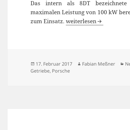
Das intern als 8DT bezeichnete
maximalen Leistung von 100 kW bere
8-Gang-Doppelkupplung
zum Einsatz.
weiterlesen
Veröffentlicht
Autor
Ka
17. Februar 2017
Fabian Meßner
N
am
Getriebe
,
Porsche