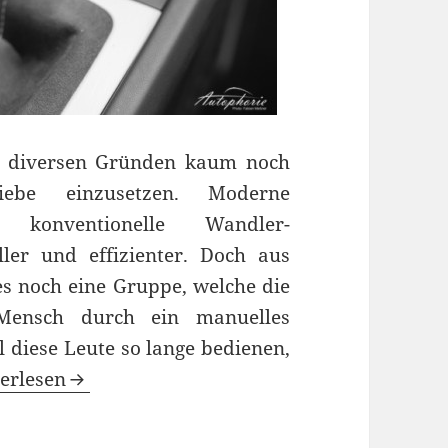
s diversen Gründen kaum noch
iebe einzusetzen. Moderne
st konventionelle Wandler-
ler und effizienter. Doch aus
es noch eine Gruppe, welche die
Mensch durch ein manuelles
l diese Leute so lange bedienen,
ltgetriebe bei Porsche noch lange nicht vor dem 
erlesen