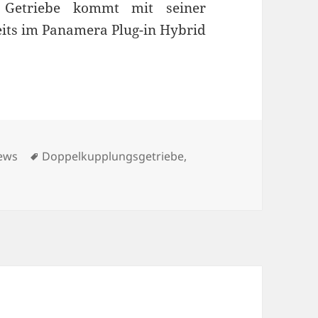
 Getriebe kommt mit seiner
its im Panamera Plug-in Hybrid
 8DT von ZF im Fokus
tegorien
Schlagwörter
ews
Doppelkupplungsgetriebe
,