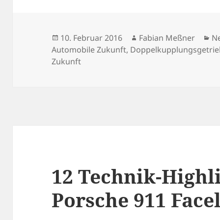
Veröffentlicht
Autor
Ka
10. Februar 2016
Fabian Meßner
N
am
Automobile Zukunft
,
Doppelkupplungsgetrie
Zukunft
12 Technik-Highl
Porsche 911 Faceli