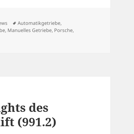
tegorien
Schlagwörter
ews
Automatikgetriebe
,
be
,
Manuelles Getriebe
,
Porsche
,
ights des
ft (991.2)