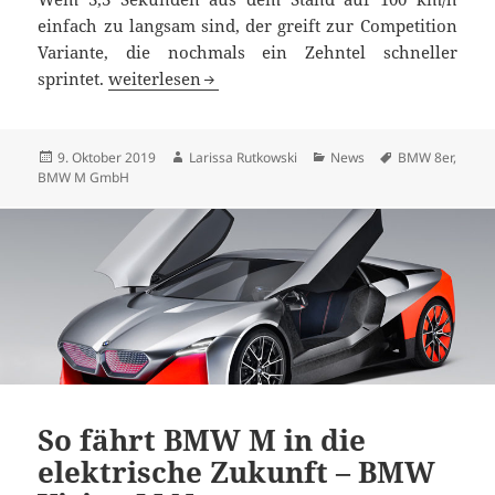
einfach zu langsam sind, der greift zur Competition
Variante, die nochmals ein Zehntel schneller
Elegante Schnelligkeit: das BMW M8 Gran Coupé
sprintet.
weiterlesen
Veröffentlicht
Autor
Kategorien
Schlagwörter
9. Oktober 2019
Larissa Rutkowski
News
BMW 8er
,
am
BMW M GmbH
So fährt BMW M in die
elektrische Zukunft – BMW