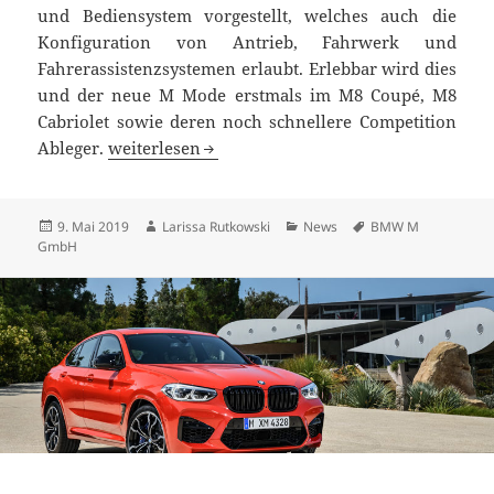
und Bediensystem vorgestellt, welches auch die
Konfiguration von Antrieb, Fahrwerk und
Fahrerassistenzsystemen erlaubt. Erlebbar wird dies
und der neue M Mode erstmals im M8 Coupé, M8
Cabriolet sowie deren noch schnellere Competition
Neues Anzeige- und Bediensystem sowie neuer M
Ableger.
weiterlesen
Veröffentlicht
Autor
Kategorien
Schlagwörter
9. Mai 2019
Larissa Rutkowski
News
BMW M
am
GmbH