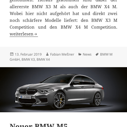
allererste BMW X3 M als auch der BMW X4 M.
Wobei hier nicht aufgehört hat und direkt zwei
noch schärfere Modelle liefert: den BMW X3 M
Competition und den BMW X4 M Competition.
Weltpremiere: BMW X3 M und BMW X4 M – auch als Comp
weiterlesen
Veröffentlicht
Autor
Kategorien
Schlagwörter
13. Februar 2019
Fabian Meßner
News
BMW M
am
GmbH
,
BMW X3
,
BMW X4
Neuer BMW M5