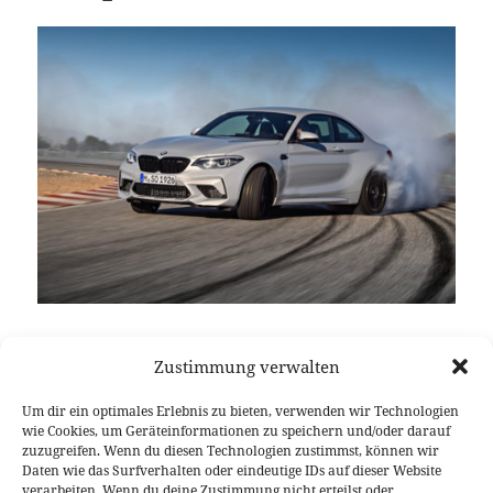
Der BMW M2 hat nicht zu Unrecht den Titel „bestes
Zustimmung verwalten
M-Fahrzeug unserer Zeit“. Keiner verbindet alte und
neue Tugenden der M GmbH so gut und nun kommt
Um dir ein optimales Erlebnis zu bieten, verwenden wir Technologien
die Wachablösung mit dem BMW M2 Competition.
wie Cookies, um Geräteinformationen zu speichern und/oder darauf
Damit geht der M2 aus der Produktion und das
zuzugreifen. Wenn du diesen Technologien zustimmst, können wir
Daten wie das Surfverhalten oder eindeutige IDs auf dieser Website
nochmals schnellere (und bessere) kleine M
verarbeiten. Wenn du deine Zustimmung nicht erteilst oder