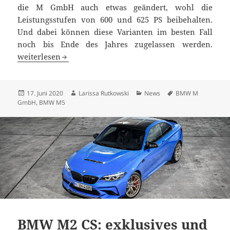
die M GmbH auch etwas geändert, wohl die
Leistungsstufen von 600 und 625 PS beibehalten.
Und dabei können diese Varianten im besten Fall
noch bis Ende des Jahres zugelassen werden.
Neue Optik. Gleiche Leistung: der neue BMW M5 Competi
weiterlesen
Veröffentlicht
Autor
Kategorien
Schlagwörter
17. Juni 2020
Larissa Rutkowski
News
BMW M
am
GmbH
,
BMW M5
BMW M2 CS: exklusives und