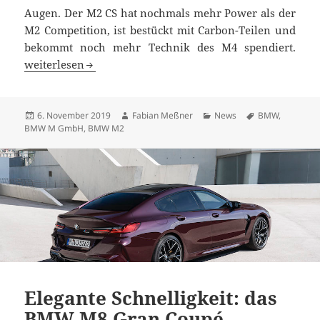
Augen. Der M2 CS hat nochmals mehr Power als der
M2 Competition, ist bestückt mit Carbon-Teilen und
bekommt noch mehr Technik des M4 spendiert.
BMW M2 CS: exklusives und teures (Fahr-) Vergnügen
weiterlesen
Veröffentlicht
Autor
Kategorien
Schlagwörter
6. November 2019
Fabian Meßner
News
BMW
,
am
BMW M GmbH
,
BMW M2
Elegante Schnelligkeit: das
BMW M8 Gran Coupé