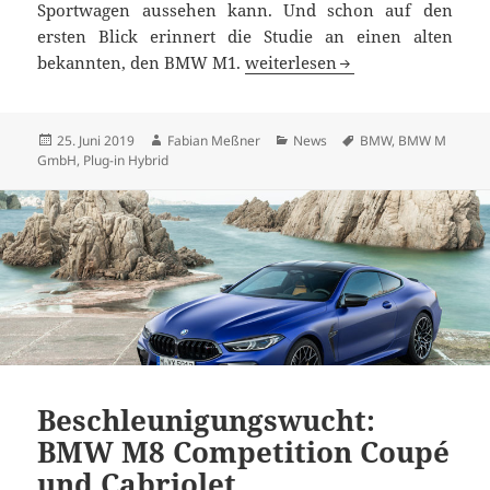
Sportwagen aussehen kann. Und schon auf den
ersten Blick erinnert die Studie an einen alten
So fährt BMW M in die elektri
bekannten, den BMW M1.
weiterlesen
Veröffentlicht
Autor
Kategorien
Schlagwörter
25. Juni 2019
Fabian Meßner
News
BMW
,
BMW M
am
GmbH
,
Plug-in Hybrid
Beschleunigungswucht:
BMW M8 Competition Coupé
und Cabriolet