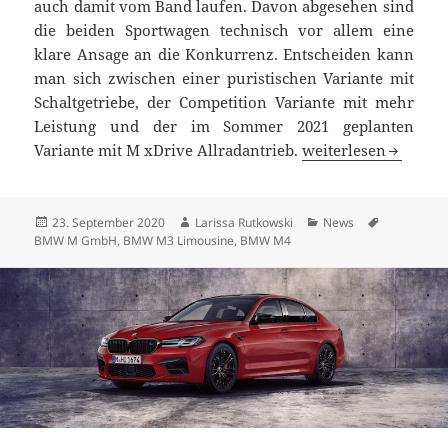
auch damit vom Band laufen. Davon abgesehen sind
die beiden Sportwagen technisch vor allem eine
klare Ansage an die Konkurrenz. Entscheiden kann
man sich zwischen einer puristischen Variante mit
Schaltgetriebe, der Competition Variante mit mehr
Leistung und der im Sommer 2021 geplanten
In drei Versionen:
Variante mit M xDrive Allradantrieb.
weiterlesen
Veröffentlicht
Autor
Kategorien
Schlagwört
23. September 2020
Larissa Rutkowski
News
am
BMW M GmbH
,
BMW M3 Limousine
,
BMW M4