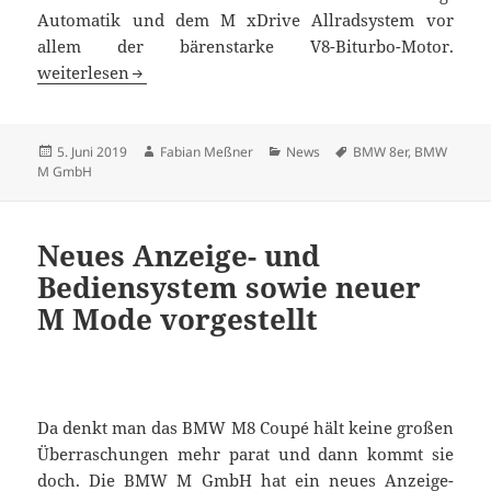
Automatik und dem M xDrive Allradsystem vor
allem der bärenstarke V8-Biturbo-Motor.
Beschleunigungswucht: BMW M8 Competition Coupé und 
weiterlesen
Veröffentlicht
Autor
Kategorien
Schlagwörter
5. Juni 2019
Fabian Meßner
News
BMW 8er
,
BMW
am
M GmbH
Neues Anzeige- und
Bediensystem sowie neuer
M Mode vorgestellt
Da denkt man das BMW M8 Coupé hält keine großen
Überraschungen mehr parat und dann kommt sie
doch. Die BMW M GmbH hat ein neues Anzeige-