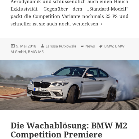
Aerodynamik und schlussendlich auch einen Hauch
Exklusivität. Gegenüber dem „Standard-Modell“
packt die Competition Variante nochmals 25 PS und
Neuer BMW M5 Competition: E
schneller ist sie auch noch.
weiterlesen
Veröffentlicht
Autor
Kategorien
Schlagwörter
9. Mai 2018
Larissa Rutkowski
News
BMW
,
BMW
am
M GmbH
,
BMW M5
Die Wachablösung: BMW M2
Competition Premiere