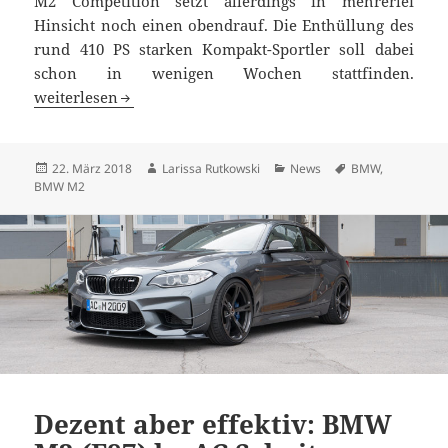
M2 Competition setzt allerdings in mehrerlei
Hinsicht noch einen obendrauf. Die Enthüllung des
rund 410 PS starken Kompakt-Sportler soll dabei
schon in wenigen Wochen stattfinden.
BMW M2 Competition in den Startlöchern
weiterlesen
Veröffentlicht
Autor
Kategorien
Schlagwörter
22. März 2018
Larissa Rutkowski
News
BMW
,
am
BMW M2
Dezent aber effektiv: BMW