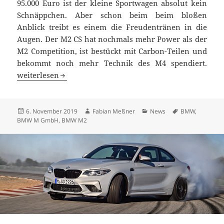
95.000 Euro ist der kleine Sportwagen absolut kein
Schnäppchen. Aber schon beim beim bloßen
Anblick treibt es einem die Freudentränen in die
Augen. Der M2 CS hat nochmals mehr Power als der
M2 Competition, ist bestückt mit Carbon-Teilen und
bekommt noch mehr Technik des M4 spendiert.
BMW M2 CS: exklusives und teures (Fahr-) Vergnügen
weiterlesen
Veröffentlicht
Autor
Kategorien
Schlagwörter
6. November 2019
Fabian Meßner
News
BMW
,
am
BMW M GmbH
,
BMW M2