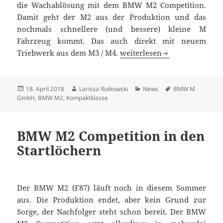
die Wachablösung mit dem BMW M2 Competition.
Damit geht der M2 aus der Produktion und das
nochmals schnellere (und bessere) kleine M
Fahrzeug kommt. Das auch direkt mit neuem
Die Wachablösung: BMW M2 
Triebwerk aus dem M3 / M4.
weiterlesen
Veröffentlicht
Autor
Kategorien
Schlagwörter
18. April 2018
Larissa Rutkowski
News
BMW M
am
GmbH
,
BMW M2
,
Kompaktklasse
BMW M2 Competition in den
Startlöchern
Der BMW M2 (F87) läuft noch in diesem Sommer
aus. Die Produktion endet, aber kein Grund zur
Sorge, der Nachfolger steht schon bereit. Der BMW