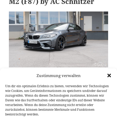
M2 (F87) by AC Schnitzer
Zustimmung verwalten
Es ist unbestritten das aktuell beste, weil purste,
Fahrzeug aus der BMW M GmbH: der BMW M2
Um dir ein optimales Erlebnis zu bieten, verwenden wir Technologien
(F87). Klar Die Modelle M3 / M4 und aufwärts sind
wie Cookies, um Geräteinformationen zu speichern und/oder darauf
stärker, in vielen Fällen auch schneller, aber keiner
zuzugreifen. Wenn du diesen Technologien zustimmst, können wir
Daten wie das Surfverhalten oder eindeutige IDs auf dieser Website
trägt die pure Essenz „des stärksten Buchstaben der
verarbeiten. Wenn du deine Zustimmung nicht erteilst oder
Welt“ besser nach außen als der vermeintlich
zurückziehst, können bestimmte Merkmale und Funktionen
kleinste. Was will man also da noch verbessern? AC
beeinträchtigt werden.