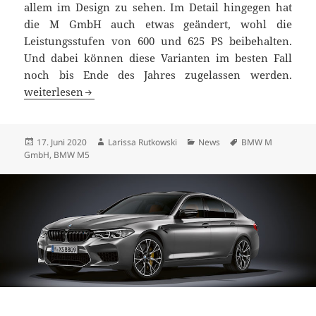
allem im Design zu sehen. Im Detail hingegen hat
die M GmbH auch etwas geändert, wohl die
Leistungsstufen von 600 und 625 PS beibehalten.
Und dabei können diese Varianten im besten Fall
noch bis Ende des Jahres zugelassen werden.
Neue Optik. Gleiche Leistung: der neue BMW M5 Competi
weiterlesen
Veröffentlicht
Autor
Kategorien
Schlagwörter
17. Juni 2020
Larissa Rutkowski
News
BMW M
am
GmbH
,
BMW M5