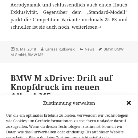
Aerodynamik und schlussendlich auch einen Hauch
Exklusivität. Gegenüber dem „Standard-Modell“
packt die Competition Variante nochmals 25 PS und
Neuer BMW M5 Competition: E
schneller ist sie auch noch.
weiterlesen
Veröffentlicht
Autor
Kategorien
Schlagwörter
9. Mai 2018
Larissa Rutkowski
News
BMW
,
BMW
am
M GmbH
,
BMW M5
BMW M xDrive: Drift auf
Knopfdruck im neuen
Allrad-M5
Zustimmung verwalten
Um dir ein optimales Erlebnis zu bieten, verwenden wir Technologien
Das Gerücht geht bald seit mehr als einem Jahr um:
wie Cookies, um Geräteinformationen zu speichern und/oder darauf
der neue BMW M5 bekommt Allradantrieb. Nun
zuzugreifen. Wenn du diesen Technologien zustimmst, können wir
Daten wie das Surfverhalten oder eindeutige IDs auf dieser Website
beleuchtet die BMW M GmbH den so genannten „M
verarbeiten. Wenn du deine Zustimmung nicht erteilst oder