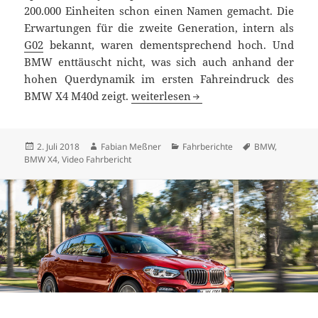
200.000 Einheiten schon einen Namen gemacht. Die
Erwartungen für die zweite Generation, intern als
G02
bekannt, waren dementsprechend hoch. Und
BMW enttäuscht nicht, was sich auch anhand der
hohen Querdynamik im ersten Fahreindruck des
Quer-Dynamik-SUV: BMW X4 M40d F
BMW X4 M40d zeigt.
weiterlesen
Veröffentlicht
Autor
Kategorien
Schlagwörter
2. Juli 2018
Fabian Meßner
Fahrberichte
BMW
,
am
BMW X4
,
Video Fahrbericht