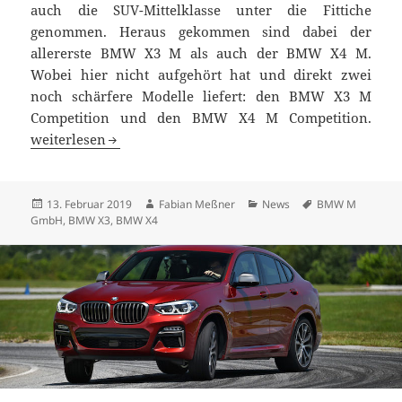
auch die SUV-Mittelklasse unter die Fittiche
genommen. Heraus gekommen sind dabei der
allererste BMW X3 M als auch der BMW X4 M.
Wobei hier nicht aufgehört hat und direkt zwei
noch schärfere Modelle liefert: den BMW X3 M
Competition und den BMW X4 M Competition.
Weltpremiere: BMW X3 M und BMW X4 M – auch als Comp
weiterlesen
Veröffentlicht
Autor
Kategorien
Schlagwörter
13. Februar 2019
Fabian Meßner
News
BMW M
am
GmbH
,
BMW X3
,
BMW X4