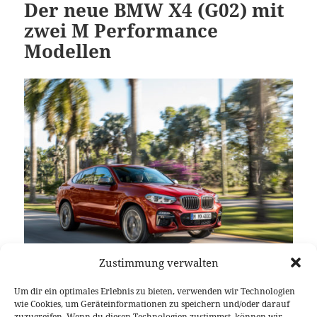
Der neue BMW X4 (G02) mit
zwei M Performance
Modellen
Zustimmung verwalten
Seit 2014 konnte BMW von der ersten Generation
Um dir ein optimales Erlebnis zu bieten, verwenden wir Technologien
des X4 weltweit rund 200.000 Einheiten absetzen.
wie Cookies, um Geräteinformationen zu speichern und/oder darauf
Das damit erfolgreiche Fahrzeugkonzept eines SUV-
zuzugreifen. Wenn du diesen Technologien zustimmst, können wir