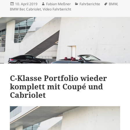
Veröffentlicht
Autor
Kategorien
Schlagwörte
10. April 2019
Fabian Meßner
Fahrberichte
BMW
,
am
BMW 8er
,
Cabriolet
,
Video Fahrbericht
C-Klasse Portfolio wieder
komplett mit Coupé und
Cabriolet