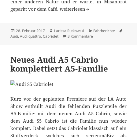
einer anderen Natur und er wartet in Misanorot
Auf einen Kaffee mit dem Audi S5 
geparkt vor dem Café.
weiterlesen
Veröffentlicht
Autor
Kategorien
Schlag
28. Februar 2017
Larissa Rutkowski
Fahrberichte
am
zu Auf einen Kaffee mit d
Audi
,
Audi quattro
,
Cabriolet
3 Kommentare
Neues Audi A5 Cabrio
komplettiert A5-Familie
Kurz vor der geplanten Premiere auf der LA Auto
Show enthüllt Audi die fehlenden Puzzleteile der
A5-Familie: mit dem neuen Audi A5 Cabrio, sowie
dem Audi S5 Cabrio ist die Familie nun wieder
komplett. Dabei setzt das Cabriolet klassisch auf ein
Stoffverdeck, welches sich serienmäßig als