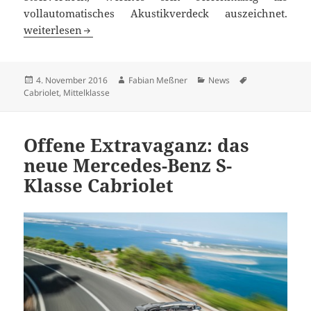
vollautomatisches Akustikverdeck auszeichnet.
Neues Audi A5 Cabrio komplettiert A5-Familie
weiterlesen
Veröffentlicht
Autor
Kategorien
Schlagwörter
4. November 2016
Fabian Meßner
News
am
Cabriolet
,
Mittelklasse
Offene Extravaganz: das
neue Mercedes-Benz S-
Klasse Cabriolet