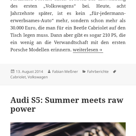
des ersten „Volkswagens“ bei. Heute, acht
Jahrzehnte später, ist es kein „für-jedermann-
erwerbsames-Auto“ mehr, sondern schon mehr als
30.000 Euro, die man für ein Beetle Cabriolet auf den
Tisch legen muss. Dann aber gibt es sogar 210 PS, die
ein wenig an die Verwandtschaft mit den ersten
Auf den Spuren von Ferdinan
Porsche Modellen erinnern.
weiterlesen
Veröffentlicht
Autor
Kategorien
Schlagwör
13. August 2014
Fabian Meßner
Fahrberichte
am
Cabriolet
,
Volkswagen
Audi S5: Summer meets raw
power