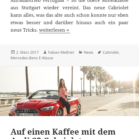
Allradantrieb verfügbar – ist die obere Mittelklasse
aus Stuttgart wieder vereint. Das neue Cabriolet
kann alles, was das alte auch schon konnte nur eben
etwas besser und darüber hinaus auch ein paar
Eleganter Gleiter für Vier: das neue E-Klasse
neue Tricks.
weiterlesen
Veröffentlicht
Autor
Kategorien
Schlagwörter
2. März 2017
Fabian Meßner
News
Cabriolet
,
am
Mercedes-Benz E-Klasse
Auf einen Kaffee mit dem