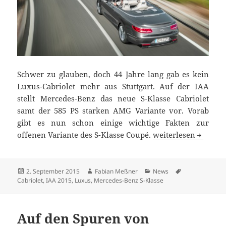
Schwer zu glauben, doch 44 Jahre lang gab es kein
Luxus-Cabriolet mehr aus Stuttgart. Auf der IAA
stellt Mercedes-Benz das neue S-Klasse Cabriolet
samt der 585 PS starken AMG Variante vor. Vorab
gibt es nun schon einige wichtige Fakten zur
Offene Extravaganz:
offenen Variante des S-Klasse Coupé.
weiterlesen
Veröffentlicht
Autor
Kategorien
Schlagwörter
2. September 2015
Fabian Meßner
News
am
Cabriolet
,
IAA 2015
,
Luxus
,
Mercedes-Benz S-Klasse
Auf den Spuren von