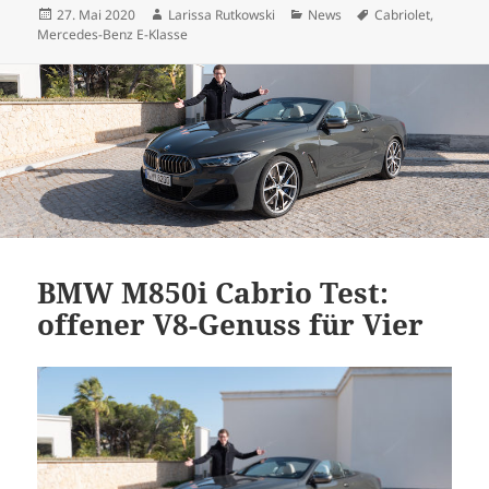
Veröffentlicht
Autor
Kategorien
Schlagwörter
27. Mai 2020
Larissa Rutkowski
News
Cabriolet
,
am
Mercedes-Benz E-Klasse
BMW M850i Cabrio Test:
offener V8-Genuss für Vier