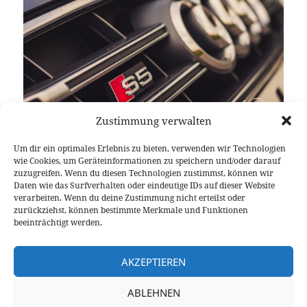
Zustimmung verwalten
Er ist dein liebster Begleiter nach Cannes. Der Audi
Um dir ein optimales Erlebnis zu bieten, verwenden wir Technologien
S5 ist dein kampferprobtes Streitpferd. Die erste
wie Cookies, um Geräteinformationen zu speichern und/oder darauf
Wahl, wenn es darum geht Sportlichkeit und
zuzugreifen. Wenn du diesen Technologien zustimmst, können wir
Daten wie das Surfverhalten oder eindeutige IDs auf dieser Website
Eleganz bei einem Cabrio-Roadtrip zu verbinden.
verarbeiten. Wenn du deine Zustimmung nicht erteilst oder
Auf dem Weg über das nahe gelegene Dijon, die
zurückziehst, können bestimmte Merkmale und Funktionen
urbane Herausforderung, welche Lyon darstellt,
beeinträchtigt werden.
hindurch die immer grüne Provence bis endlich das
Audi S5: Summer meets r
Meer im Süd-Osten in Sicht ist.
weiterlesen
AKZEPTIEREN
ABLEHNEN
Veröffentlicht
Autor
Kategorien
Schlagwörte
12. August 2014
Stefan Maaß
Fahrberichte
Bang