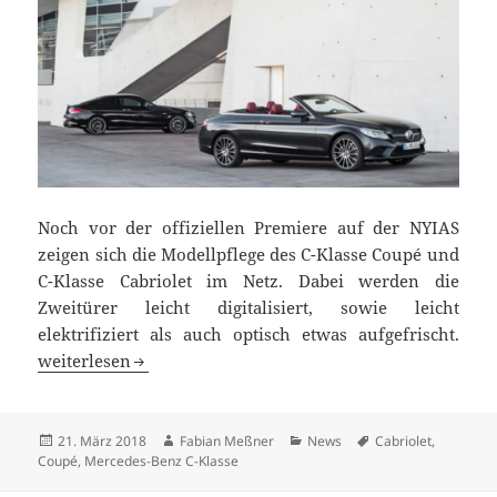
Noch vor der offiziellen Premiere auf der NYIAS
zeigen sich die Modellpflege des C-Klasse Coupé und
C-Klasse Cabriolet im Netz. Dabei werden die
Zweitürer leicht digitalisiert, sowie leicht
elektrifiziert als auch optisch etwas aufgefrischt.
C-Klasse Portfolio wieder komplett mit Coupé und Cabriol
weiterlesen
Veröffentlicht
Autor
Kategorien
Schlagwörter
21. März 2018
Fabian Meßner
News
Cabriolet
,
am
Coupé
,
Mercedes-Benz C-Klasse