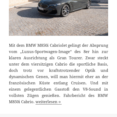
Mit dem BMW M850i Cabriolet gelingt der Absprung
vom „Luxus-Sportwagen-Image“ des 8er hin zur
klaren Ausrichtung als Gran Tourer. Zwar steckt
unter dem viersitzigen Cabrio die sportliche Basis,
doch trotz vor kraftstrotzender Optik und
dynamischen Genen, will man hiermit eher an der
französischen Küste entlang Cruisen. Und mit
einem gelegentlichen Gasstoß den V8-Sound in
vollsten Zügen genießen. Fahrbericht des BMW
BMW M850i Cabrio Test: offener V8-Genuss
M850i Cabrio.
weiterlesen