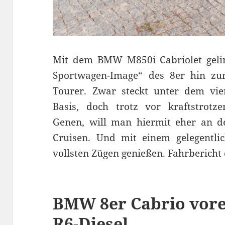
Mit dem BMW M850i Cabriolet geli
Sportwagen-Image“ des 8er hin zur
Tourer. Zwar steckt unter dem vier
Basis, doch trotz vor kraftstrot
Genen, will man hiermit eher an de
Cruisen. Und mit einem gelegentli
vollsten Zügen genießen. Fahrberich
BMW 8er Cabrio vorer
R6-Diesel