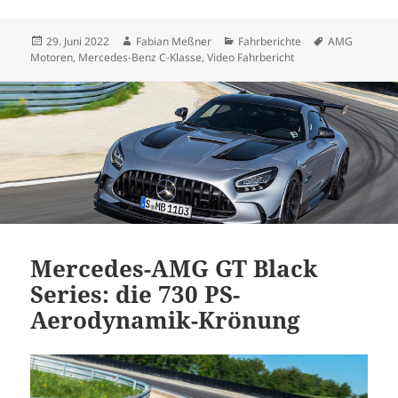
Veröffentlicht
Autor
Kategorien
Schlagwörter
29. Juni 2022
Fabian Meßner
Fahrberichte
AMG
am
Motoren
,
Mercedes-Benz C-Klasse
,
Video Fahrbericht
Mercedes-AMG GT Black
Series: die 730 PS-
Aerodynamik-Krönung