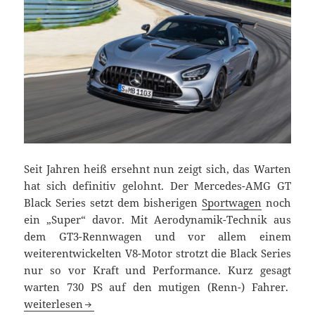
Seit Jahren heiß ersehnt nun zeigt sich, das Warten
hat sich definitiv gelohnt. Der Mercedes-AMG GT
Black Series setzt dem bisherigen
Sportwagen
noch
ein „Super“ davor. Mit Aerodynamik-Technik aus
dem GT3-Rennwagen und vor allem einem
weiterentwickelten V8-Motor strotzt die Black Series
nur so vor Kraft und Performance. Kurz gesagt
warten 730 PS auf den mutigen (Renn-) Fahrer.
Mercedes-AMG GT Black Series: die 730 PS-Aerodynamik
weiterlesen