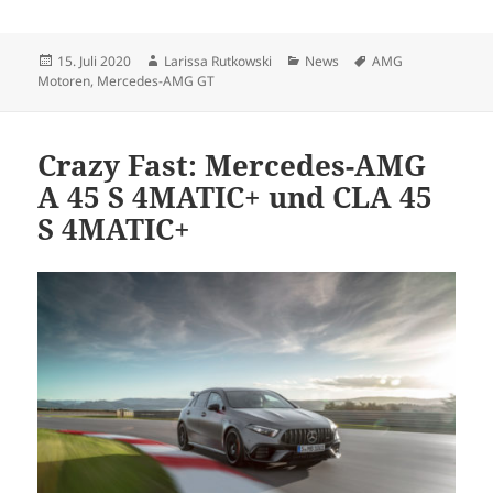
Veröffentlicht
Autor
Kategorien
Schlagwörter
15. Juli 2020
Larissa Rutkowski
News
AMG
am
Motoren
,
Mercedes-AMG GT
Crazy Fast: Mercedes-AMG
A 45 S 4MATIC+ und CLA 45
S 4MATIC+