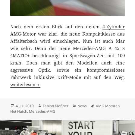
Nach dem ersten Blick auf den neuen
4-Zylinder
AMG-Motor
war klar, die neue Kompaktklasse aus
Affalterbach wird einschlagen. Nun ist auch klar
wie sehr. Denn der neue Mercedes-AMG A 45 S
4MATIC+ beschleunigt in Sportwagen-Zeit auf 100
km/h. Doch man gibt den Modellen auch eine
aggressive Optik, sowie ein kompromissloses
Fahrwerk inklusive Drift-Mode mit auf den Weg.
Crazy Fast: Mercedes-AMG A 45 S 4MATIC+ und CLA 45 S
weiterlesen
Veröffentlicht
Autor
Kategorien
Schlagwörter
4. Juli 2019
Fabian Meßner
News
AMG Motoren
,
am
Hot Hatch
,
Mercedes-AMG