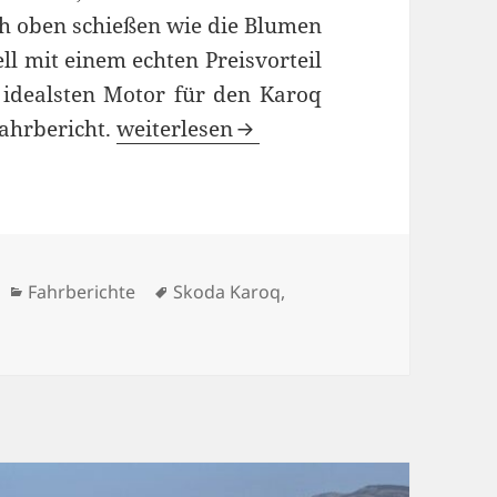
ch oben schießen wie die Blumen
ell mit einem echten Preisvorteil
idealsten Motor für den Karoq
Skoda Karoq Tour 1.5 TSI Test: Preisv
ahrbericht.
weiterlesen
Kategorien
Schlagwörter
Fahrberichte
Skoda Karoq
,