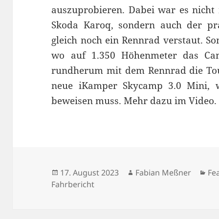
auszuprobieren. Dabei war es nicht
Skoda Karoq, sondern auch der pra
gleich noch ein Rennrad verstaut. So
wo auf 1.350 Höhenmeter das Ca
rundherum mit dem Rennrad die Tou
neue iKamper Skycamp 3.0 Mini, we
beweisen muss. Mehr dazu im Video.
Veröffentlicht
Autor
Ka
17. August 2023
Fabian Meßner
Fe
am
Fahrbericht