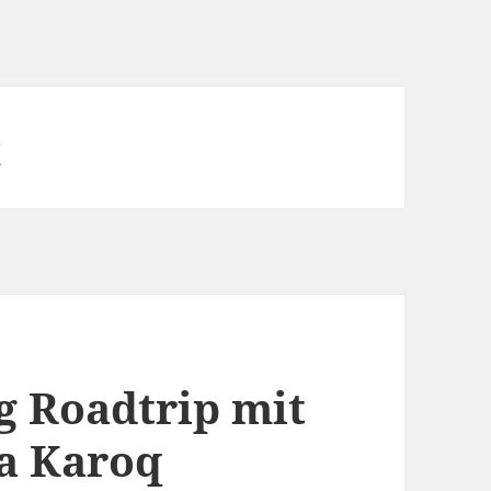
q
g Roadtrip mit
a Karoq