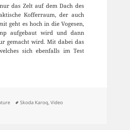
 nur das Zelt auf dem Dach des
ktische Kofferraum, der auch
mit geht es hoch in die Vogesen,
mp aufgebaut wird und dann
r gemacht wird. Mit dabei das
lches sich ebenfalls im Test
tegorien
Schlagwörter
ature
Skoda Karoq
,
Video