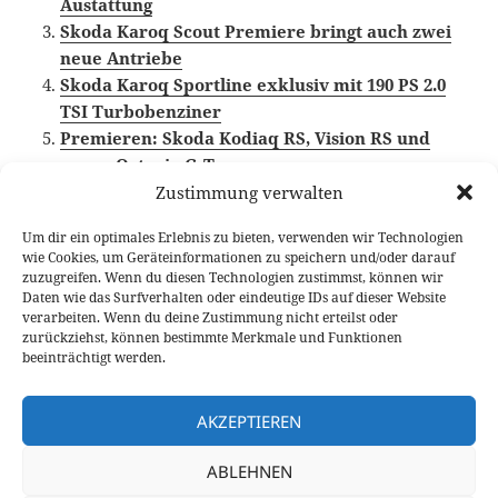
Austattung
Skoda Karoq Scout Premiere bringt auch zwei
neue Antriebe
Skoda Karoq Sportline exklusiv mit 190 PS 2.0
TSI Turbobenziner
Premieren: Skoda Kodiaq RS, Vision RS und
neuer Octavia G-Tec
Zustimmung verwalten
Um dir ein optimales Erlebnis zu bieten, verwenden wir Technologien
wie Cookies, um Geräteinformationen zu speichern und/oder darauf
Veröffentlicht
Autor
Kategorien
Schlagwörter
21. August 2018
Fabian Meßner
News
Skoda
,
zuzugreifen. Wenn du diesen Technologien zustimmst, können wir
am
Skoda Karoq
,
Skoda Kodiaq
Daten wie das Surfverhalten oder eindeutige IDs auf dieser Website
verarbeiten. Wenn du deine Zustimmung nicht erteilst oder
Beitragsnavigation
zurückziehst, können bestimmte Merkmale und Funktionen
VORHERIGER
beeinträchtigt werden.
Gelungene Aufwertung: Skoda Fabia
Vorheriger
Facelift Test
Beitrag:
AKZEPTIEREN
NÄCHSTER
ABLEHNEN
Opel GT X Experimental gibt Design- und
Nächster