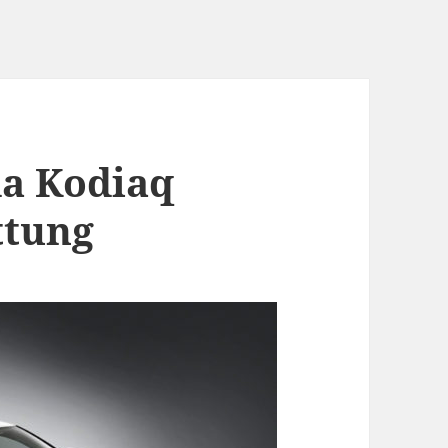
da Kodiaq
ttung