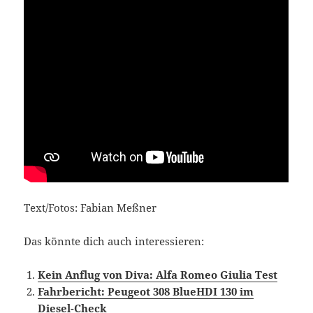
Text/Fotos: Fabian Meßner
Das könnte dich auch interessieren:
Kein Anflug von Diva: Alfa Romeo Giulia Test
Fahrbericht: Peugeot 308 BlueHDI 130 im
Diesel-Check