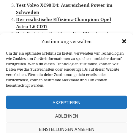
Test Volvo XC90 D4: Ausreichend Power im
Schweden
Der realistische Effizienz-Champion: Opel
Astra 1.6 CDTi
Detailschärfe: Seat Leon Facelift getestet
Zustimmung verwalten
Um dir ein optimales Erlebnis zu bieten, verwenden wir Technologien
wie Cookies, um Geräteinformationen zu speichern und/oder darauf
Veröffentlicht
Autor
Kategorien
Schlag
14. November 2016
Fabian Meßner
Fahrberichte
zuzugreifen. Wenn du diesen Technologien zustimmst, können wir
am
Diesel
,
Kompaktklasse
,
LED
,
Video Fahrbericht
Daten wie das Surfverhalten oder eindeutige IDs auf dieser Website
verarbeiten. Wenn du deine Zustimmung nicht erteilst oder
Beitragsnavigation
zurückziehst, können bestimmte Merkmale und Funktionen
VORHERIGER
beeinträchtigt werden.
Bestellstart: Skoda Kodiaq Preise und
Vorheriger
Austattung
Beitrag:
AKZEPTIEREN
NÄCHSTER
ABLEHNEN
Entscheidend geschärft: der neue Mazda
Nächster
CX-5
Beitrag:
EINSTELLUNGEN ANSEHEN