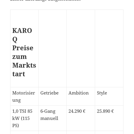
KARO
Q
Preise
zum
Markts
tart
Motorisier
Getriebe
Ambition
Style
ung
1,0 TSI 85
6-Gang
24.290 €
25.890 €
kW (115
manuell
PS)