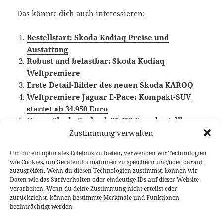
Das könnte dich auch interessieren:
Bestellstart: Skoda Kodiaq Preise und
Austattung
Robust und belastbar: Skoda Kodiaq
Weltpremiere
Erste Detail-Bilder des neuen Skoda KAROQ
Weltpremiere Jaguar E-Pace: Kompakt-SUV
startet ab 34.950 Euro
Neuer Skoda Scala ab 21.450 Euro bestellbar
Zustimmung verwalten
Um dir ein optimales Erlebnis zu bieten, verwenden wir Technologien
wie Cookies, um Geräteinformationen zu speichern und/oder darauf
Veröffentlicht
Autor
Kategorien
Schlagwörter
14. Juli 2017
Fabian Meßner
News
Kompakt SUV
,
zuzugreifen. Wenn du diesen Technologien zustimmst, können wir
am
Preisübersicht
,
Skoda
Daten wie das Surfverhalten oder eindeutige IDs auf dieser Website
verarbeiten. Wenn du deine Zustimmung nicht erteilst oder
Beitragsnavigation
zurückziehst, können bestimmte Merkmale und Funktionen
VORHERIGER
beeinträchtigt werden.
BMW steigt als offizieller Hersteller in die
Vorheriger