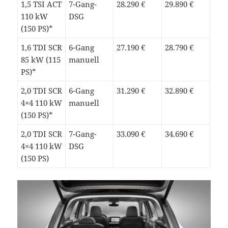
1,5 TSI ACT
7-Gang-
28.290 €
29.890 €
110 kW
DSG
(150 PS)*
1,6 TDI SCR
6-Gang
27.190 €
28.790 €
85 kW (115
manuell
PS)*
2,0 TDI SCR
6-Gang
31.290 €
32.890 €
4×4 110 kW
manuell
(150 PS)*
2,0 TDI SCR
7-Gang-
33.090 €
34.690 €
4×4 110 kW
DSG
(150 PS)