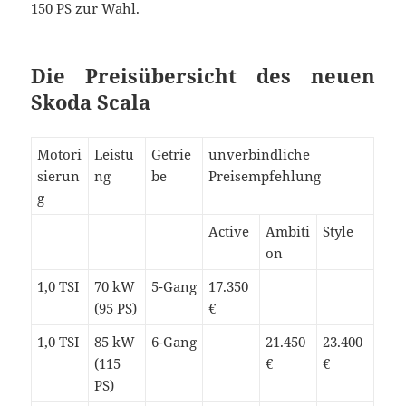
150 PS zur Wahl.
Die Preisübersicht des neuen
Skoda Scala
Motori
Leistu
Getrie
unverbindliche
sierun
ng
be
Preisempfehlung
g
Active
Ambiti
Style
on
1,0 TSI
70 kW
5-Gang
17.350
(95 PS)
€
1,0 TSI
85 kW
6-Gang
21.450
23.400
(115
€
€
PS)