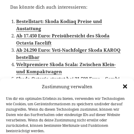
Das könnte dich auch interessieren:
Bestellstart: Skoda Kodiaq Preise und
Austattung
Ab 17.450 Euro: Preisübersicht des Skoda
Octavia Facelift
Ab 24.290 Euro: Yeti-Nachfolger Skoda KAROQ
bestellbar
Weltpremiere Skoda Scala: Zwischen Klein-
und Kompaktwagen
Skoda Octavia startet bei 21.590 Euro – Combi
ab sofort bestellbar
Zustimmung verwalten
Um dir ein optimales Erlebnis zu bieten, verwenden wir Technologien
wie Cookies, um Geräteinformationen zu speichern und/oder darauf
zuzugreifen. Wenn du diesen Technologien zustimmst, können wir
Veröffentlicht
Autor
Kategorien
Schlagwörter
18. Januar 2019
Larissa Rutkowski
News
Daten wie das Surfverhalten oder eindeutige IDs auf dieser Website
am
Preisübersicht
,
Skoda
,
Skoda Scala
verarbeiten. Wenn du deine Zustimmung nicht erteilst oder
zurückziehst, können bestimmte Merkmale und Funktionen
beeinträchtigt werden.
Beitragsnavigation