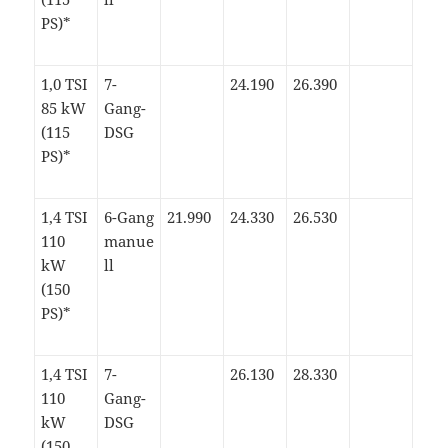
PS)*
1,0 TSI
7-
24.190
26.390
85 kW
Gang-
(115
DSG
PS)*
1,4 TSI
6-Gang
21.990
24.330
26.530
110
manue
kW
ll
(150
PS)*
1,4 TSI
7-
26.130
28.330
110
Gang-
kW
DSG
(150