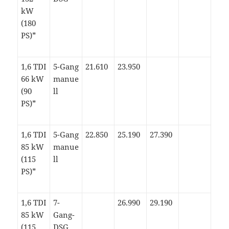
kW
(180
PS)*
1,6 TDI
5-Gang
21.610
23.950
66 kW
manue
(90
ll
PS)*
1,6 TDI
5-Gang
22.850
25.190
27.390
85 kW
manue
(115
ll
PS)*
1,6 TDI
7-
26.990
29.190
85 kW
Gang-
(115
DSG