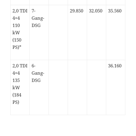
2,0 TDI
7-
29.850
32.050
35.560
4×4
Gang-
110
DSG
kW
(150
PS)*
2,0 TDI
6-
36.160
4×4
Gang-
135
DSG
kW
(184
PS)