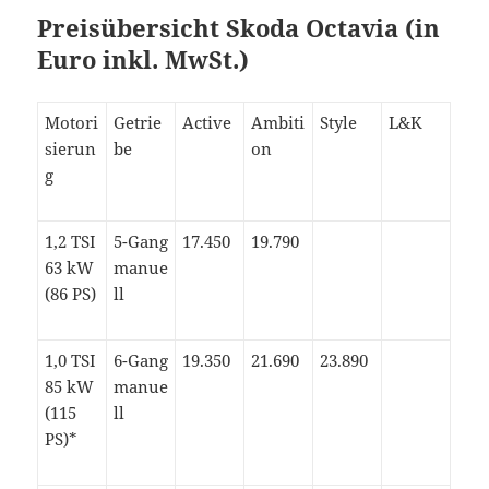
Preisübersicht Skoda Octavia (in
Euro inkl. MwSt.)
Motori
Getrie
Active
Ambiti
Style
L&K
sierun
be
on
g
1,2 TSI
5-Gang
17.450
19.790
63 kW
manue
(86 PS)
ll
1,0 TSI
6-Gang
19.350
21.690
23.890
85 kW
manue
(115
ll
PS)*