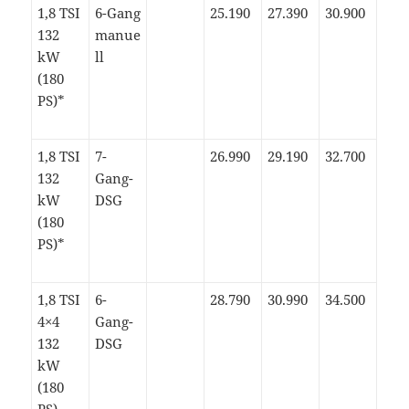
1,8 TSI
6-Gang
25.190
27.390
30.900
132
manue
kW
ll
(180
PS)*
1,8 TSI
7-
26.990
29.190
32.700
132
Gang-
kW
DSG
(180
PS)*
1,8 TSI
6-
28.790
30.990
34.500
4×4
Gang-
132
DSG
kW
(180