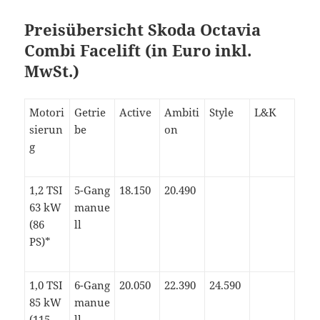
Preisübersicht Skoda Octavia
Combi Facelift (in Euro inkl.
MwSt.)
Motori
Getrie
Active
Ambiti
Style
L&K
sierun
be
on
g
1,2 TSI
5-Gang
18.150
20.490
63 kW
manue
(86
ll
PS)*
1,0 TSI
6-Gang
20.050
22.390
24.590
85 kW
manue
(115
ll