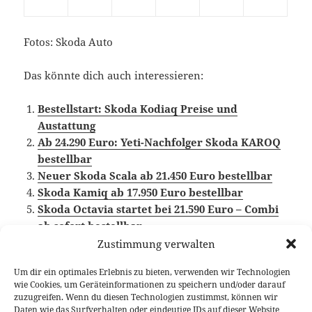
Fotos: Skoda Auto
Das könnte dich auch interessieren:
Bestellstart: Skoda Kodiaq Preise und
Austattung
Ab 24.290 Euro: Yeti-Nachfolger Skoda KAROQ
bestellbar
Neuer Skoda Scala ab 21.450 Euro bestellbar
Skoda Kamiq ab 17.950 Euro bestellbar
Skoda Octavia startet bei 21.590 Euro – Combi
ab sofort bestellbar
Zustimmung verwalten
Um dir ein optimales Erlebnis zu bieten, verwenden wir Technologien
wie Cookies, um Geräteinformationen zu speichern und/oder darauf
Veröffentlicht
Autor
Kategorien
Schlagwörter
20. Dezember 2016
Fabian Meßner
News
zuzugreifen. Wenn du diesen Technologien zustimmst, können wir
am
Preisübersicht
,
Skoda
Daten wie das Surfverhalten oder eindeutige IDs auf dieser Website