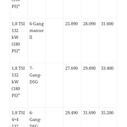
PS)*
1,8 TSI
6-Gang
25.890
28.090
31.600
132
manue
kW
ll
(180
PS)*
1,8 TSI
7-
27.690
29.890
33.400
132
Gang-
kW
DSG
(180
PS)*
1,8 TSI
6-
29.490
31.690
35.200
4×4
Gang-
132
DSG