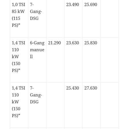
1,0 TSI
7-
23.490
25.690
85 kW
Gang-
(115
DSG
PS)*
1,4 TSI
6-Gang
21.290
23.630
25.830
110
manue
kW
ll
(150
PS)*
1,4 TSI
7-
25.430
27.630
110
Gang-
kW
DSG
(150
PS)*