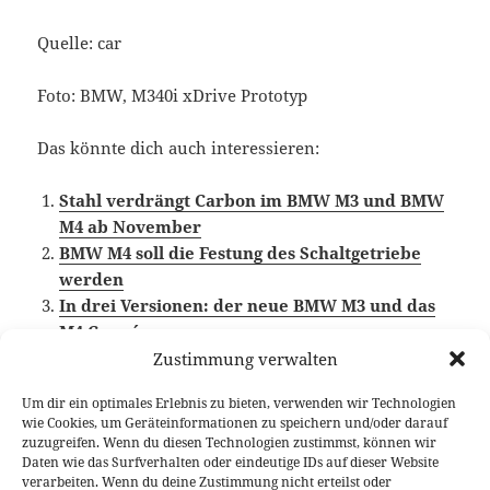
Quelle: car
Foto: BMW, M340i xDrive Prototyp
Das könnte dich auch interessieren:
Stahl verdrängt Carbon im BMW M3 und BMW
M4 ab November
BMW M4 soll die Festung des Schaltgetriebe
werden
In drei Versionen: der neue BMW M3 und das
M4 Coupé
Zustimmung verwalten
Um dir ein optimales Erlebnis zu bieten, verwenden wir Technologien
wie Cookies, um Geräteinformationen zu speichern und/oder darauf
Veröffentlicht
Autor
Kategorien
Schlagwörter
18. Januar 2019
Larissa Rutkowski
News
BMW
,
zuzugreifen. Wenn du diesen Technologien zustimmst, können wir
am
BMW M3 Limousine
,
BMW M4
,
Gerüchteküche
Daten wie das Surfverhalten oder eindeutige IDs auf dieser Website
verarbeiten. Wenn du deine Zustimmung nicht erteilst oder