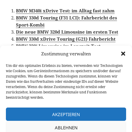
BMW M340i xDrive Test: im Alltag fast zahm
BMW 330d Touring (F31 LCI): Fahrbericht des
Sport-Kombi
Die neue BMW 320d Limousine im ersten Test
BMW 330d xDrive Touring (G21) Fahrbericht
BMW 320i Limousine im Langzeit-Test
Zustimmung verwalten
Um dir ein optimales Erlebnis zu bieten, verwenden wir Technologien
wie Cookies, um Geräteinformationen zu speichern und/oder darauf
Veröffentlicht
Autor
Kategorien
Schlag
13. Dezember 2018
Fabian Meßner
Fahrberichte
zuzugreifen. Wenn du diesen Technologien zustimmst, können wir
am
BMW
,
BMW 3er
,
BMW M Performance
,
Video Fahrbericht
Daten wie das Surfverhalten oder eindeutige IDs auf dieser Website
verarbeiten. Wenn du deine Zustimmung nicht erteilst oder
Beitragsnavigation
zurückziehst, können bestimmte Merkmale und Funktionen
VORHERIGER
beeinträchtigt werden.
Die neue BMW 320d Limousine im ersten
Vorheriger
Test
Beitrag:
AKZEPTIEREN
NÄCHSTER
ABLEHNEN
CES 2019 Innovation Award für
Nächster