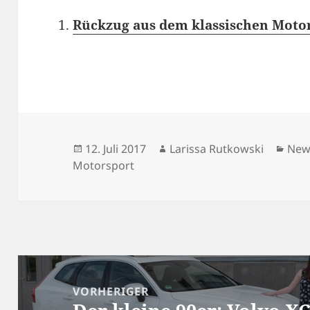
Rückzug aus dem klassischen Motor
Veröffentlicht
Autor
Kate
12. Juli 2017
Larissa Rutkowski
New
am
Motorsport
Beitragsnavigation
VORHERIGER
Vorheriger