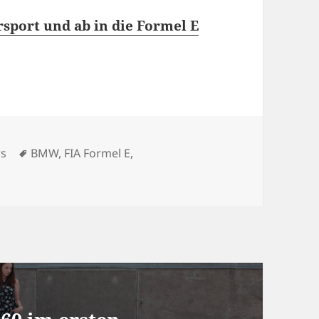
sport und ab in die Formel E
gorien
Schlagwörter
s
BMW
,
FIA Formel E
,