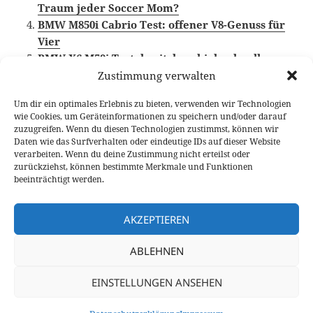
Traum jeder Soccer Mom?
BMW M850i Cabrio Test: offener V8-Genuss für
Vier
BMW X6 M50i Test: breit, brachial, schnell
Zustimmung verwalten
Um dir ein optimales Erlebnis zu bieten, verwenden wir Technologien
wie Cookies, um Geräteinformationen zu speichern und/oder darauf
Veröffentlicht
Autor
Kategorien
Schlagwörter
14. Juli 2017
Fabian Meßner
Fahrberichte
BMW
,
zuzugreifen. Wenn du diesen Technologien zustimmst, können wir
am
BMW Vierzylinder
,
BMW X1
,
Video Fahrbericht
Daten wie das Surfverhalten oder eindeutige IDs auf dieser Website
verarbeiten. Wenn du deine Zustimmung nicht erteilst oder
Beitragsnavigation
zurückziehst, können bestimmte Merkmale und Funktionen
VORHERIGER
beeinträchtigt werden.
Ab 24.290 Euro: Yeti-Nachfolger Skoda
Vorheriger
KAROQ bestellbar
Beitrag:
AKZEPTIEREN
NÄCHSTER
ABLEHNEN
Weltpremiere Jaguar E-Pace: Kompakt-
Nächster
SUV startet ab 34.950 Euro
Beitrag:
EINSTELLUNGEN ANSEHEN