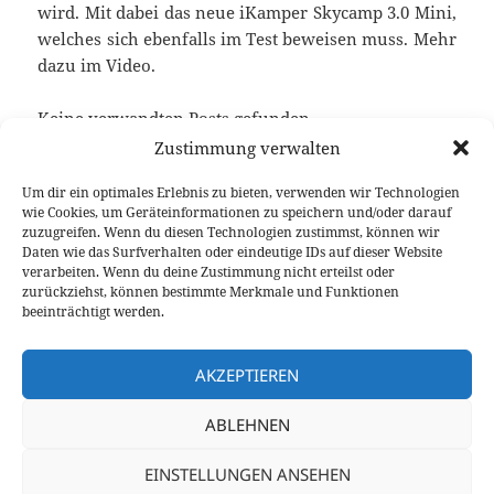
wird. Mit dabei das neue iKamper Skycamp 3.0 Mini,
welches sich ebenfalls im Test beweisen muss. Mehr
dazu im Video.
Keine verwandten Posts gefunden.
Zustimmung verwalten
Um dir ein optimales Erlebnis zu bieten, verwenden wir Technologien
wie Cookies, um Geräteinformationen zu speichern und/oder darauf
Veröffentlicht
Autor
Kategorien
Schlagwörter
17. August 2023
Fabian Meßner
Feature
Skoda
zuzugreifen. Wenn du diesen Technologien zustimmst, können wir
am
Karoq
,
Video Fahrbericht
Daten wie das Surfverhalten oder eindeutige IDs auf dieser Website
verarbeiten. Wenn du deine Zustimmung nicht erteilst oder
Beitragsnavigation
zurückziehst, können bestimmte Merkmale und Funktionen
VORHERIGER
beeinträchtigt werden.
Toyota Supra Schaltgetriebe Test: Genau
Vorheriger
SO gehört sich das!
Beitrag:
AKZEPTIEREN
NÄCHSTER
ABLEHNEN
Nissan Qashqai e-Power Test:
Nächster
unkonventionell elektrisch fahren
Beitrag:
EINSTELLUNGEN ANSEHEN