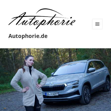
MENÜ
Autophorie.de
UND
WIDGETS