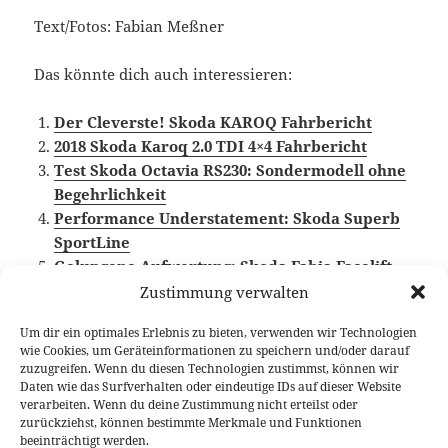
Text/Fotos: Fabian Meßner
Das könnte dich auch interessieren:
Der Cleverste! Skoda KAROQ Fahrbericht
2018 Skoda Karoq 2.0 TDI 4×4 Fahrbericht
Test Skoda Octavia RS230: Sondermodell ohne
Begehrlichkeit
Performance Understatement: Skoda Superb
SportLine
Gelungene Aufwertung: Skoda Fabia Facelift
Test
Zustimmung verwalten
Um dir ein optimales Erlebnis zu bieten, verwenden wir Technologien
wie Cookies, um Geräteinformationen zu speichern und/oder darauf
zuzugreifen. Wenn du diesen Technologien zustimmst, können wir
Veröffentlicht
Autor
Kategorien
Schlagwörte
29. April 2020
Fabian Meßner
Fahrberichte
Skoda
,
Daten wie das Surfverhalten oder eindeutige IDs auf dieser Website
am
Skoda Karoq
,
Video Fahrbericht
verarbeiten. Wenn du deine Zustimmung nicht erteilst oder
zurückziehst, können bestimmte Merkmale und Funktionen
beeinträchtigt werden.
Beitragsnavigation