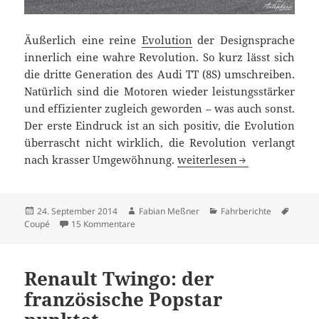
Äußerlich eine reine
Evolution
der Designsprache
innerlich eine wahre Revolution. So kurz lässt sich
die dritte Generation des Audi TT (8S) umschreiben.
Natürlich sind die Motoren wieder leistungsstärker
und effizienter zugleich geworden – was auch sonst.
Der erste Eindruck ist an sich positiv, die Evolution
überrascht nicht wirklich, die Revolution verlangt
Erster Fahreindruck: Audi T
nach krasser Umgewöhnung.
weiterlesen
Veröffentlicht
Autor
Kategorien
Schlag
24. September 2014
Fabian Meßner
Fahrberichte
am
zu Erster Fahreindruck: Audi TT und TTS in dri
Coupé
15 Kommentare
Renault Twingo: der
französische Popstar