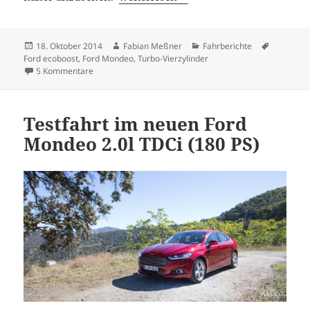
Veröffentlicht
Autor
Kategorien
Schlagwö
18. Oktober 2014
Fabian Meßner
Fahrberichte
am
Ford ecoboost
,
Ford Mondeo
,
Turbo-Vierzylinder
zu Testfahrt im Ford Mondeo Turnier 1.5l ecoboost (160 
5 Kommentare
Testfahrt im neuen Ford
Mondeo 2.0l TDCi (180 PS)