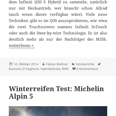
dem Infiniti Q50 S Hybrid zu sammeln, natürlich
nur mit Heckantrieb, wer braucht schon Allrad
(auch wenn dieser verfügbar wäre). Viele neue
Techniken gibt es im Q50 auszuprobieren, wie etwa
die zwei Touchscreens namens Infiniti InTouch
oder auch die Steer-by-wire Technologie. Er ist also
deutlich mehr als nur der Nachfolger des M35h.
Fahrbericht Infiniti Q50 S Hybrid
weiterlesen
Veröffentlicht
Autor
Kategorien
Schlagwö
14. Oktober 2014
Fabian Meßner
Fahrberichte
am
zu Fahrberic
Business D-Segment
,
Hybridantrieb
,
RWD
6 Kommentare
Winterreifen Test: Michelin
Alpin 5