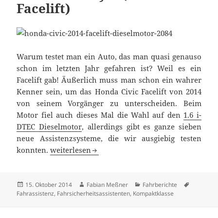
Facelift)
Warum testet man ein Auto, das man quasi genauso
schon im letzten Jahr gefahren ist? Weil es ein
Facelift gab! Äußerlich muss man schon ein wahrer
Kenner sein, um das Honda Civic Facelift von 2014
von seinem Vorgänger zu unterscheiden. Beim
Motor fiel auch dieses Mal die Wahl auf den
1.6 i-
DTEC Dieselmotor
, allerdings gibt es ganze sieben
neue Assistenzsysteme, die wir ausgiebig testen
Fahrbericht Honda Civic 1.6 i-DTEC Lifestyle (201
konnten.
weiterlesen
Veröffentlicht
Autor
Kategorien
Schlagwö
15. Oktober 2014
Fabian Meßner
Fahrberichte
am
Fahrassistenz
,
Fahrsicherheitsassistenten
,
Kompaktklasse