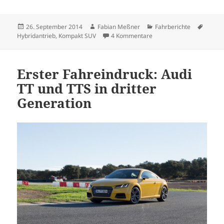
Veröffentlicht
Autor
Kategorien
Schlag
26. September 2014
Fabian Meßner
Fahrberichte
am
zu Erste Testfahrt: Lexus
Hybridantrieb
,
Kompakt SUV
4 Kommentare
Erster Fahreindruck: Audi
TT und TTS in dritter
Generation