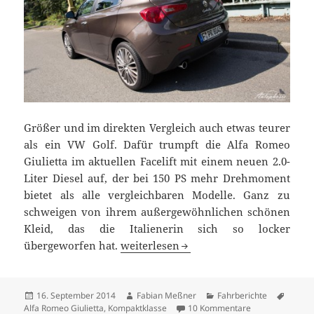
Größer und im direkten Vergleich auch etwas teurer
als ein VW Golf. Dafür trumpft die Alfa Romeo
Giulietta im aktuellen Facelift mit einem neuen 2.0-
Liter Diesel auf, der bei 150 PS mehr Drehmoment
bietet als alle vergleichbaren Modelle. Ganz zu
schweigen von ihrem außergewöhnlichen schönen
Kleid, das die Italienerin sich so locker
Fahrbericht: Alfa Romeo Giulietta 2.0
übergeworfen hat.
weiterlesen
Veröffentlicht
Autor
Kategorien
Schlag
16. September 2014
Fabian Meßner
Fahrberichte
am
zu Fahrbericht: 
Alfa Romeo Giulietta
,
Kompaktklasse
10 Kommentare