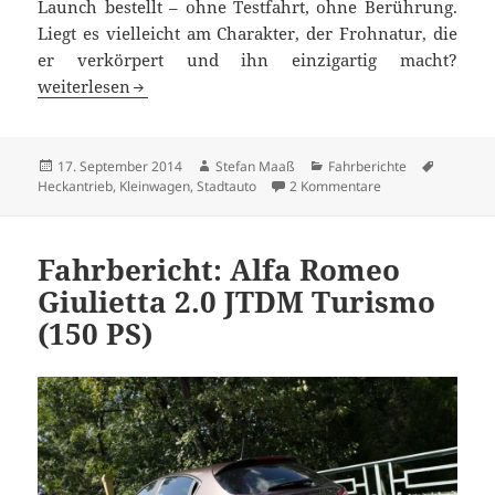
Launch bestellt – ohne Testfahrt, ohne Berührung.
Liegt es vielleicht am Charakter, der Frohnatur, die
er verkörpert und ihn einzigartig macht?
Renault Twingo: der französische Popstar punktet
weiterlesen
Veröffentlicht
Autor
Kategorien
Schlagwö
17. September 2014
Stefan Maaß
Fahrberichte
am
zu Renault Twingo:
Heckantrieb
,
Kleinwagen
,
Stadtauto
2 Kommentare
Fahrbericht: Alfa Romeo
Giulietta 2.0 JTDM Turismo
(150 PS)