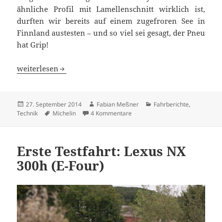
ähnliche Profil mit Lamellenschnitt wirklich ist,
durften wir bereits auf einem zugefroren See in
Finnland austesten – und so viel sei gesagt, der Pneu
hat Grip!
Winterreifen Test: Michelin Alpin 5
weiterlesen
Veröffentlicht
Autor
Kategorien
27. September 2014
Fabian Meßner
Fahrberichte
,
am
Schlagwörter
zu Winterreifen Test: Michelin Al
Technik
Michelin
4 Kommentare
Erste Testfahrt: Lexus NX
300h (E-Four)