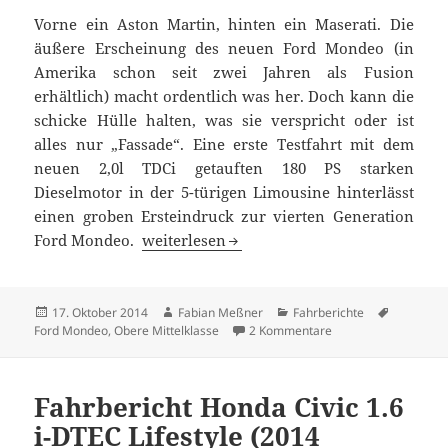
Vorne ein Aston Martin, hinten ein Maserati. Die
äußere Erscheinung des neuen Ford Mondeo (in
Amerika schon seit zwei Jahren als Fusion
erhältlich) macht ordentlich was her. Doch kann die
schicke Hülle halten, was sie verspricht oder ist
alles nur „Fassade“. Eine erste Testfahrt mit dem
neuen 2,0l TDCi getauften 180 PS starken
Dieselmotor in der 5-türigen Limousine hinterlässt
einen groben Ersteindruck zur vierten Generation
Testfahrt im neuen Ford Mondeo 2.0l TDCi 
Ford Mondeo.
weiterlesen
Veröffentlicht
Autor
Kategorien
Schlagwö
17. Oktober 2014
Fabian Meßner
Fahrberichte
am
zu Testfahrt im neue
Ford Mondeo
,
Obere Mittelklasse
2 Kommentare
Fahrbericht Honda Civic 1.6
i-DTEC Lifestyle (2014