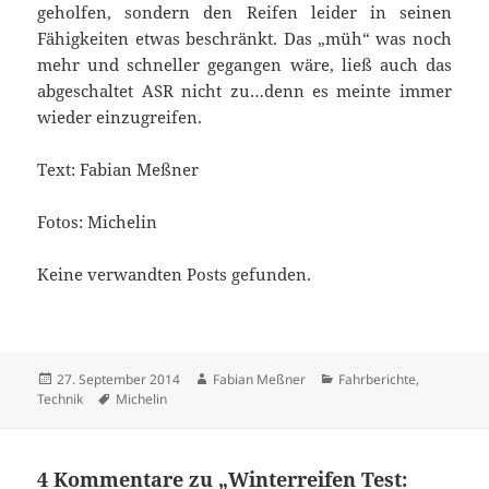
geholfen, sondern den Reifen leider in seinen
Fähigkeiten etwas beschränkt. Das „müh“ was noch
mehr und schneller gegangen wäre, ließ auch das
abgeschaltet ASR nicht zu…denn es meinte immer
wieder einzugreifen.
Text: Fabian Meßner
Fotos: Michelin
Keine verwandten Posts gefunden.
Veröffentlicht
Autor
Kategorien
27. September 2014
Fabian Meßner
Fahrberichte
,
am
Schlagwörter
Technik
Michelin
4 Kommentare zu „Winterreifen Test: