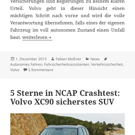
Versicherungen und Regierungen zu keinem klaren
Urteil. Volvo geht in dieser Hinsicht einen
mächtigen Schritt nach vorne und wird die volle
Verantwortung übernehmen, falls eines der eigenen
Fahrzeug im voll autonomen Zustand einen Unfall
Volvo übernimmt volle Verantwortung, falls auton
baut.
weiterlesen
Veröffentlicht
Autor
Kategorien
Schlagwörter
1. Dezember 2015
Fabian Meßner
News
am
Autonomes Fahren
,
Fahrsicherheitsassistenten
,
Verkehrssicherheit
,
zu Volvo übernimmt volle Verantwortung, falls 
Volvo
2 Kommentare
5 Sterne in NCAP Crashtest:
Volvo XC90 sicherstes SUV