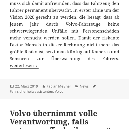
muss sich damit anfreunden, dass das Fahrzeug den
Fahrer permanent überwacht. In erster Linie um der
Vision 2020 gerecht zu werden, die besagt, dass ab
jenem Jahr durch Volvo-Fahrzeuge keine
schwerwiegenden Unfälle mit Personenschäden
mehr versucht werden sollen. Damit der riskante
Faktor Mensch in dieser Rechnung nicht mehr das
größte Risiko ist, setzt man künftig auf Kameras und
Sensoren zur Überwachung des Fahrers.
Volvo überwacht künftig den Zustand des Fahrers per K
weiterlesen
Veröffentlicht
Autor
Kategorien
Schlagwörter
22. März 2019
Fabian Meßner
News
am
Fahrsicherheitsassistenten
,
Volvo
Volvo übernimmt volle
Verantwortung, falls