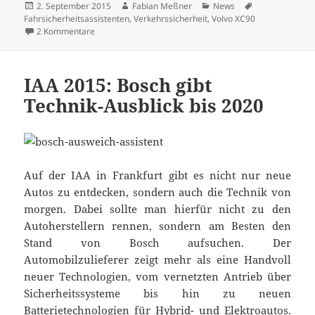
Veröffentlicht
Autor
Kategorien
Schlagwörter
2. September 2015
Fabian Meßner
News
am
Fahrsicherheitsassistenten
,
Verkehrssicherheit
,
Volvo XC90
zu 5 Sterne in NCAP Crashtest: Volvo XC90 sicherstes S
2 Kommentare
IAA 2015: Bosch gibt
Technik-Ausblick bis 2020
Auf der IAA in Frankfurt gibt es nicht nur neue
Autos zu entdecken, sondern auch die Technik von
morgen. Dabei sollte man hierfür nicht zu den
Autoherstellern rennen, sondern am Besten den
Stand von Bosch aufsuchen. Der
Automobilzulieferer zeigt mehr als eine Handvoll
neuer Technologien, vom vernetzten Antrieb über
Sicherheitssysteme bis hin zu neuen
Batterietechnologien für Hybrid- und Elektroautos.