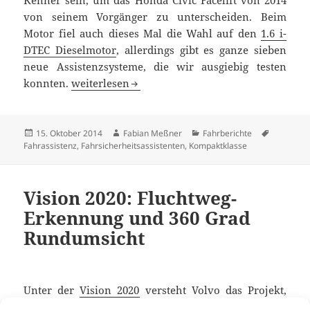
von seinem Vorgänger zu unterscheiden. Beim
Motor fiel auch dieses Mal die Wahl auf den
1.6 i-
DTEC Dieselmotor
, allerdings gibt es ganze sieben
neue Assistenzsysteme, die wir ausgiebig testen
Fahrbericht Honda Civic 1.6 i-DTEC Lifestyle (201
konnten.
weiterlesen
Veröffentlicht
Autor
Kategorien
Schlagwö
15. Oktober 2014
Fabian Meßner
Fahrberichte
am
Fahrassistenz
,
Fahrsicherheitsassistenten
,
Kompaktklasse
Vision 2020: Fluchtweg-
Erkennung und 360 Grad
Rundumsicht
Unter der
Vision 2020
versteht Volvo das Projekt,
dass ab dem Jahr 2020 kein Mensch (inklusive