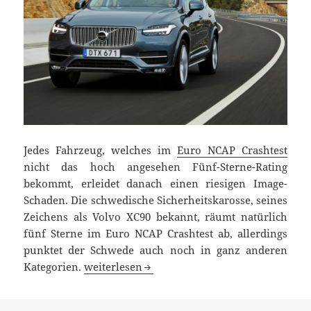
Jedes Fahrzeug, welches im
Euro NCAP Crashtest
nicht das hoch angesehen Fünf-Sterne-Rating
bekommt, erleidet danach einen riesigen Image-
Schaden. Die schwedische Sicherheitskarosse, seines
Zeichens als Volvo XC90 bekannt, räumt natürlich
fünf Sterne im Euro NCAP Crashtest ab, allerdings
punktet der Schwede auch noch in ganz anderen
5 Sterne in NCAP Crashtest: Volvo XC90 siche
Kategorien.
weiterlesen