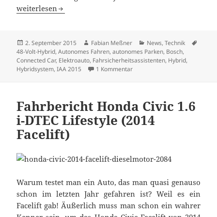
IAA 2015: Bosch gibt Technik-Ausblick bis 2020
weiterlesen
Veröffentlicht
Autor
Kategorien
Schla
2. September 2015
Fabian Meßner
News
,
Technik
am
48-Volt-Hybrid
,
Autonomes Fahren
,
autonomes Parken
,
Bosch
,
Connected Car
,
Elektroauto
,
Fahrsicherheitsassistenten
,
Hybrid
,
zu IAA 2015: Bosch gibt Techni
Hybridsystem
,
IAA 2015
1 Kommentar
Fahrbericht Honda Civic 1.6
i-DTEC Lifestyle (2014
Facelift)
Warum testet man ein Auto, das man quasi genauso
schon im letzten Jahr gefahren ist? Weil es ein
Facelift gab! Äußerlich muss man schon ein wahrer
Kenner sein, um das Honda Civic Facelift von 2014