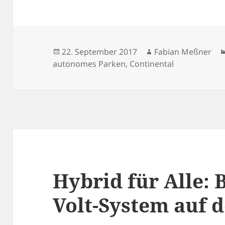
Veröffentlicht
Autor
22. September 2017
Fabian Meßner
am
autonomes Parken
,
Continental
Hybrid für Alle: B
Volt-System auf 