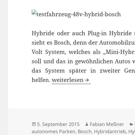
Hybride oder auch Plug-in Hybride 
sieht es Bosch, denn der Automobilzul
Volt System, welches als „Mini-Hybr
soll und das in gewöhnlichen Autos w
das System später in zweiter Ge
Hybrid für Alle: Bosch zeigt 4
helfen.
weiterlesen
Veröffentlicht
Autor
5. September 2015
Fabian Meßner
am
autonomes Parken
,
Bosch
,
Hybridantrieb
,
Hy