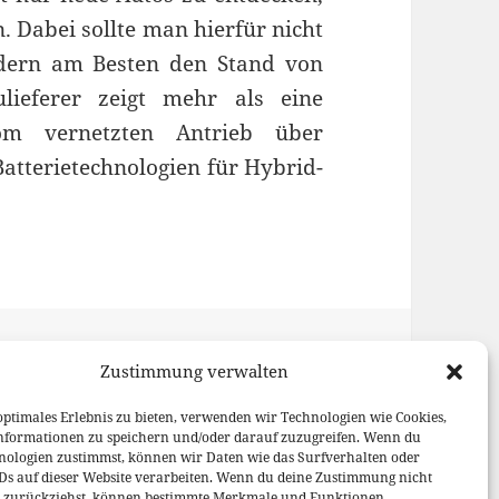
 Dabei sollte man hierfür nicht
ndern am Besten den Stand von
lieferer zeigt mehr als eine
om vernetzten Antrieb über
Batterietechnologien für Hybrid-
t Technik-Ausblick bis 2020
Kategorien
Schlagwörter
News
,
Technik
48-Volt-Hybrid
,
Zustimmung verwalten
ch
,
Connected Car
,
Elektroauto
,
zu IAA 2015: Bosch gibt Tec
stem
,
IAA 2015
1 Kommentar
optimales Erlebnis zu bieten, verwenden wir Technologien wie Cookies,
nformationen zu speichern und/oder darauf zuzugreifen. Wenn du
nologien zustimmst, können wir Daten wie das Surfverhalten oder
IDs auf dieser Website verarbeiten. Wenn du deine Zustimmung nicht
er zurückziehst, können bestimmte Merkmale und Funktionen