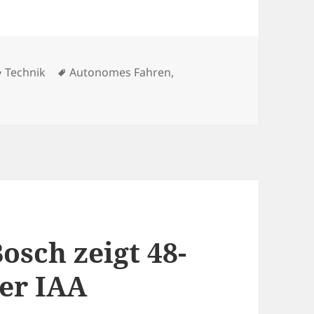
Kategorien
Schlagwörter
Technik
Autonomes Fahren
,
osch zeigt 48-
der IAA