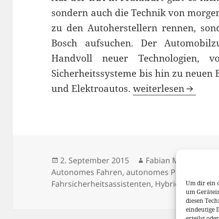
sondern auch die Technik von morgen.
zu den Autoherstellern rennen, so
Bosch aufsuchen. Der Automobilzu
Handvoll neuer Technologien, v
Sicherheitssysteme bis hin zu neuen 
IAA 2015: Bosch gib
und Elektroautos.
weiterlesen
Veröffentlicht
Autor
2. September 2015
Fabian Meßner
am
Autonomes Fahren
,
autonomes Parken
,
Bos
Fahrsicherheitsassistenten
,
Hybrid
,
Hybridsy
Um dir ein 
um Gerätei
diesen Tech
eindeutige 
erteilst od