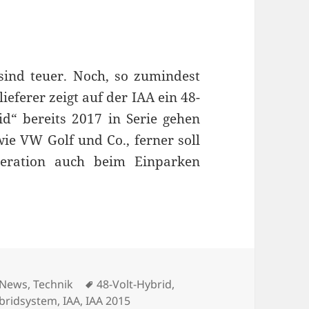
sind teuer. Noch, so zumindest
ieferer zeigt auf der IAA ein 48-
id“ bereits 2017 in Serie gehen
ie VW Golf und Co., ferner soll
neration auch beim Einparken
8-Volt-System auf der IAA
Kategorien
Schlagwörter
News
,
Technik
48-Volt-Hybrid
,
bridsystem
,
IAA
,
IAA 2015