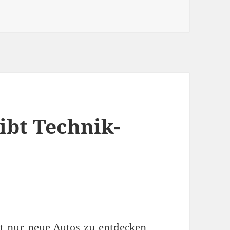
gt 48-Volt-System auf der IAA
ibt Technik-
ht nur neue Autos zu entdecken,