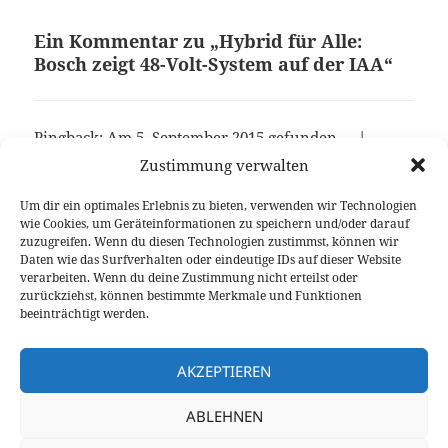
Ein Kommentar zu „Hybrid für Alle:
Bosch zeigt 48-Volt-System auf der IAA“
Pingback: Am 5. September 2015 gefunden … |
wABss
Zustimmung verwalten
Um dir ein optimales Erlebnis zu bieten, verwenden wir Technologien
wie Cookies, um Geräteinformationen zu speichern und/oder darauf
Die Kommentare sind geschlossen.
zuzugreifen. Wenn du diesen Technologien zustimmst, können wir
Daten wie das Surfverhalten oder eindeutige IDs auf dieser Website
verarbeiten. Wenn du deine Zustimmung nicht erteilst oder
Beitragsnavigation
zurückziehst, können bestimmte Merkmale und Funktionen
VORHERIGER
beeinträchtigt werden.
Noch ein Plug-in Hybrid: BMW 225xe
Vorheriger
Active Tourer (F45)
Beitrag:
AKZEPTIEREN
NÄCHSTER
ABLEHNEN
Der Abenteurer: VW Passat Alltrack 2.0
Nächster