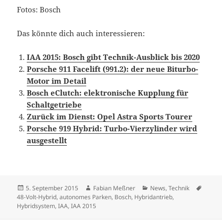
Fotos: Bosch
Das könnte dich auch interessieren:
IAA 2015: Bosch gibt Technik-Ausblick bis 2020
Porsche 911 Facelift (991.2): der neue Biturbo-
Motor im Detail
Bosch eClutch: elektronische Kupplung für
Schaltgetriebe
Zurück im Dienst: Opel Astra Sports Tourer
Porsche 919 Hybrid: Turbo-Vierzylinder wird
ausgestellt
Veröffentlicht
Autor
Kategorien
Schla
5. September 2015
Fabian Meßner
News
,
Technik
am
48-Volt-Hybrid
,
autonomes Parken
,
Bosch
,
Hybridantrieb
,
Hybridsystem
,
IAA
,
IAA 2015