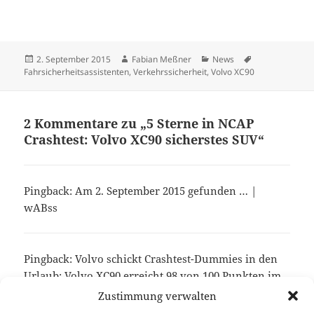
Veröffentlicht
Autor
Kategorien
Schlagwörter
2. September 2015
Fabian Meßner
News
am
Fahrsicherheitsassistenten
,
Verkehrssicherheit
,
Volvo XC90
2 Kommentare zu „5 Sterne in NCAP
Crashtest: Volvo XC90 sicherstes SUV“
Pingback: Am 2. September 2015 gefunden … |
wABss
Pingback: Volvo schickt Crashtest-Dummies in den
Urlaub: Volvo XC90 erreicht 98 von 100 Punkten im
Euro NCAP Crashtest (Anzeige) > News > Volvo, SUV,
Zustimmung verwalten
München, Crashtest, Dummies > Autophorie.de