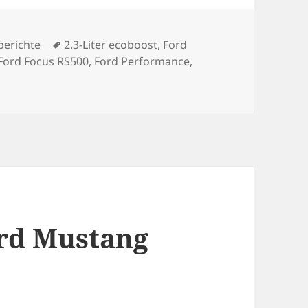
gorien
Schlagwörter
berichte
2.3-Liter ecoboost
,
Ford
Ford Focus RS500
,
Ford Performance
,
hrspaß-Pille: neuer Ford Focus RS im Test
ord Mustang