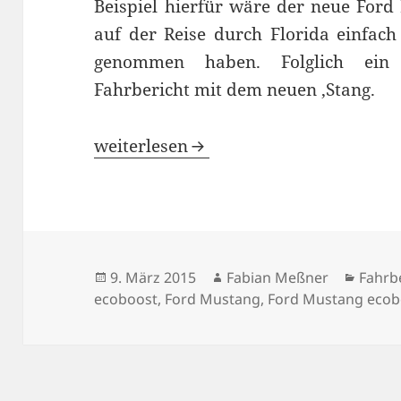
Beispiel hierfür wäre der neue Ford
auf der Reise durch Florida einfach
genommen haben. Folglich ein 
Fahrbericht mit dem neuen ‚Stang.
Probefahrt im Ford Mustang ecoboos
weiterlesen
Veröffentlicht
Autor
Kateg
9. März 2015
Fabian Meßner
Fahrb
am
ecoboost
,
Ford Mustang
,
Ford Mustang ecob