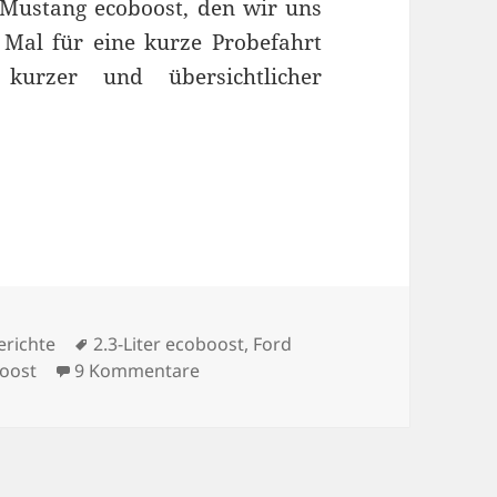
 Mustang ecoboost, den wir uns
 Mal für eine kurze Probefahrt
kurzer und übersichtlicher
t
orien
Schlagwörter
erichte
2.3-Liter ecoboost
,
Ford
zu Probefahrt im Ford Mustang ec
oost
9 Kommentare