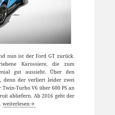
d nun ist der Ford GT zurück.
iebene Karossiere, die zum
nial gut aussieht. Über den
 denn der verliert leider zwei
er Twin-Turbo V6 über 600 PS an
oit abliefern. Ab 2016 geht der
Der neue Ford GT: Atemberaubendes Design un
n.
weiterlesen