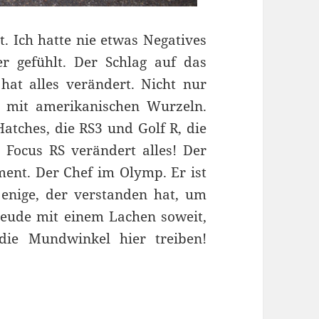
t. Ich hatte nie etwas Negatives
r gefühlt. Der Schlag auf das
at alles verändert. Nicht nur
 mit amerikanischen Wurzeln.
atches, die RS3 und Golf R, die
ocus RS verändert alles! Der
ent. Der Chef im Olymp. Er ist
rjenige, der verstanden hat, um
reude mit einem Lachen soweit,
die Mundwinkel hier treiben!
Focus RS im Test