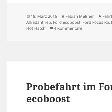
Veröffentlicht
Autor
Kate
18. März 2016
Fabian Meßner
Fahr
am
Allradantrieb
,
Ford ecoboost
,
Ford Focus RS
,
zu Die blaue Fa
Hot Hatch
4 Kommentare
Probefahrt im F
ecoboost