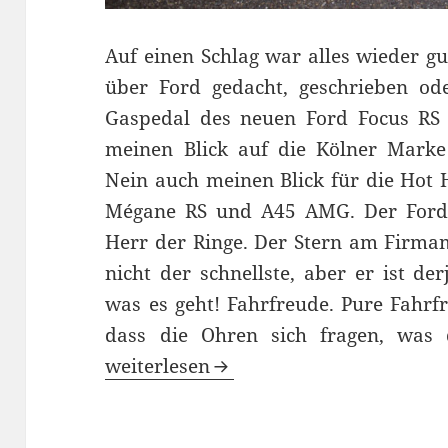
Auf einen Schlag war alles wieder gu
über Ford gedacht, geschrieben ode
Gaspedal des neuen Ford Focus RS h
meinen Blick auf die Kölner Marke
Nein auch meinen Blick für die Hot H
Mégane RS und A45 AMG. Der Ford F
Herr der Ringe. Der Stern am Firmam
nicht der schnellste, aber er ist de
was es geht! Fahrfreude. Pure Fahrf
dass die Ohren sich fragen, was 
Die blaue Fahrspaß-Pille: neuer Ford 
weiterlesen