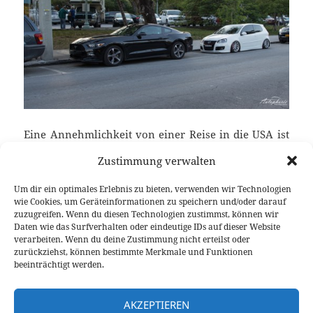
Eine Annehmlichkeit von einer Reise in die USA ist
es, Autos zu fahren, die es bei uns in Europa (noch)
Zustimmung verwalten
nicht gibt. Ein perfektes Beispiel hierfür wäre der
neue Ford Mustang ecoboost, den wir uns auf der
Um dir ein optimales Erlebnis zu bieten, verwenden wir Technologien
Reise durch Florida einfach Mal für eine kurze
wie Cookies, um Geräteinformationen zu speichern und/oder darauf
zuzugreifen. Wenn du diesen Technologien zustimmst, können wir
Probefahrt genommen haben. Folglich ein kurzer
Daten wie das Surfverhalten oder eindeutige IDs auf dieser Website
und übersichtlicher Fahrbericht mit dem neuen
verarbeiten. Wenn du deine Zustimmung nicht erteilst oder
‚Stang.
zurückziehst, können bestimmte Merkmale und Funktionen
beeinträchtigt werden.
Probefahrt im Ford Mustang ecoboost
weiterlesen
AKZEPTIEREN