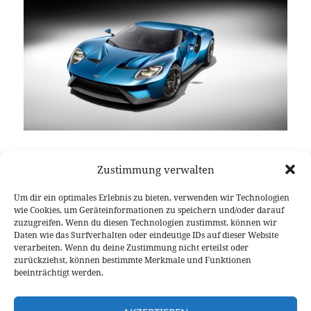
Lange mussten wir darauf warten und nun ist der
Zustimmung verwalten
Ford GT zurück. Mit einer von Aerodynamik
getriebene Karossiere, die zum dahinschmelzen
Um dir ein optimales Erlebnis zu bieten, verwenden wir Technologien
atemberaubend genial gut aussieht. Über den
wie Cookies, um Geräteinformationen zu speichern und/oder darauf
Antrieb kann man sich nun streiten, denn der
zuzugreifen. Wenn du diesen Technologien zustimmst, können wir
Daten wie das Surfverhalten oder eindeutige IDs auf dieser Website
verliert leider zwei (wichtige) Zylinder. Trotzdem
verarbeiten. Wenn du deine Zustimmung nicht erteilst oder
soll der Twin-Turbo V6 über 600 PS an das
zurückziehst, können bestimmte Merkmale und Funktionen
heckgetriebene Supercar aus Detroit abliefern. Ab
beeinträchtigt werden.
2016 geht der neue Ford GT in die Serienproduktion.
Der neue Ford GT: Atemberaubendes Design und V6-Mitt
weiterlesen