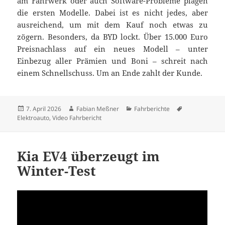
am Fahrwerk oder auch Software-Probleme plagen
die ersten Modelle. Dabei ist es nicht jedes, aber
ausreichend, um mit dem Kauf noch etwas zu
zögern. Besonders, da BYD lockt. Über 15.000 Euro
Preisnachlass auf ein neues Modell – unter
Einbezug aller Prämien und Boni – schreit nach
einem Schnellschuss. Um an Ende zahlt der Kunde.
Veröffentlicht
Autor
Kategorien
Schlagwörter
7. April 2026
Fabian Meßner
Fahrberichte
am
Elektroauto
,
Video Fahrbericht
Kia EV4 überzeugt im
Winter-Test