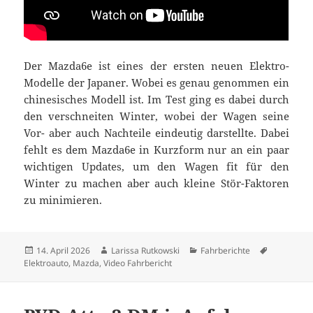
Der Mazda6e ist eines der ersten neuen Elektro-
Modelle der Japaner. Wobei es genau genommen ein
chinesisches Modell ist. Im Test ging es dabei durch
den verschneiten Winter, wobei der Wagen seine
Vor- aber auch Nachteile eindeutig darstellte. Dabei
fehlt es dem Mazda6e in Kurzform nur an ein paar
wichtigen Updates, um den Wagen fit für den
Winter zu machen aber auch kleine Stör-Faktoren
zu minimieren.
Veröffentlicht
Autor
Kategorien
Schlagwör
14. April 2026
Larissa Rutkowski
Fahrberichte
am
Elektroauto
,
Mazda
,
Video Fahrbericht