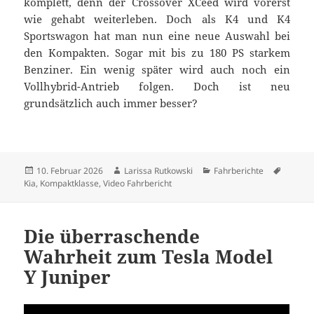
komplett, denn der Crossover XCeed wird vorerst
wie gehabt weiterleben. Doch als K4 und K4
Sportswagon hat man nun eine neue Auswahl bei
den Kompakten. Sogar mit bis zu 180 PS starkem
Benziner. Ein wenig später wird auch noch ein
Vollhybrid-Antrieb folgen. Doch ist neu
grundsätzlich auch immer besser?
Veröffentlicht
Autor
Kategorien
Schlag
10. Februar 2026
Larissa Rutkowski
Fahrberichte
am
Kia
,
Kompaktklasse
,
Video Fahrbericht
Die überraschende
Wahrheit zum Tesla Model
Y Juniper