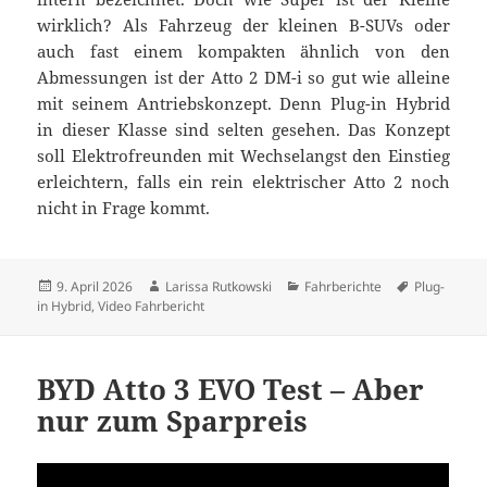
wirklich? Als Fahrzeug der kleinen B-SUVs oder
auch fast einem kompakten ähnlich von den
Abmessungen ist der Atto 2 DM-i so gut wie alleine
mit seinem Antriebskonzept. Denn Plug-in Hybrid
in dieser Klasse sind selten gesehen. Das Konzept
soll Elektrofreunden mit Wechselangst den Einstieg
erleichtern, falls ein rein elektrischer Atto 2 noch
nicht in Frage kommt.
Veröffentlicht
Autor
Kategorien
Schlagwört
9. April 2026
Larissa Rutkowski
Fahrberichte
Plug-
am
in Hybrid
,
Video Fahrbericht
BYD Atto 3 EVO Test – Aber
nur zum Sparpreis