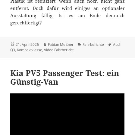
Plastik ist reduziert, wenn auch noch nicht ganz
entfernt. Doch dafür wird einiges an optionaler
Ausstattung fällig. Ist es am Ende dennoch
gerechtfertigt?
Veröffentlicht
Autor
Kategorien
Schlagwörte
21. April 2026
Fabian Meßner
Fahrberichte
Audi
am
Q3
,
Kompaktklasse
,
Video Fahrbericht
Kia PV5 Passenger Test: ein
Günstig-Van