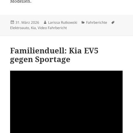
Modellen.
Veröffentlicht
Autor
Kategorien
Schlagwör
31. März 2026
Larissa Rutkowski
Fahrberichte
am
Elektroauto
,
Kia
,
Video Fahrbericht
Familienduell: Kia EV5
gegen Sportage