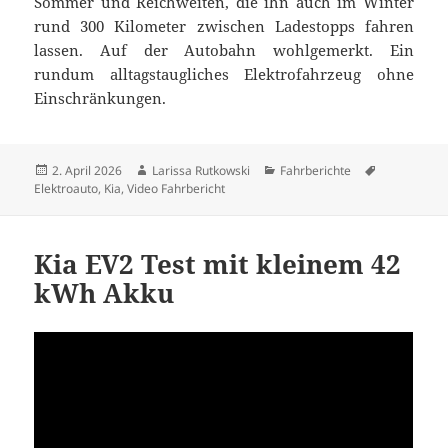
Sommer und Reichweiten, die ihn auch im Winter
rund 300 Kilometer zwischen Ladestopps fahren
lassen. Auf der Autobahn wohlgemerkt. Ein
rundum alltagstaugliches Elektrofahrzeug ohne
Einschränkungen.
Veröffentlicht
Autor
Kategorien
Schlagwört
2. April 2026
Larissa Rutkowski
Fahrberichte
am
Elektroauto
,
Kia
,
Video Fahrbericht
Kia EV2 Test mit kleinem 42
kWh Akku